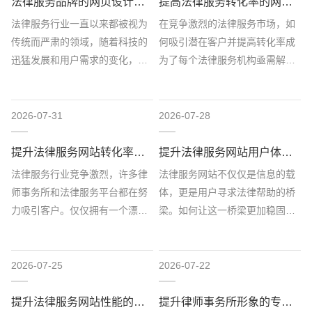
法律服务品牌的网页设计新趋势
提高法律服务转化率的网页制作技巧
法律服务行业一直以来都被视为
在竞争激烈的法律服务市场，如
传统而严肃的领域，随着科技的
何吸引潜在客户并提高转化率成
迅猛发展和用户需求的变化，法
为了每个法律服务机构亟需解决
律服务品牌的网页设计也在悄然
的问题。一个精心设计和优化的
发生着变革。如今，...
网页，不仅能够展示...
2026-07-31
2026-07-28
提升法律服务网站转化率的设计与开发方法
提升法律服务网站用户体验的设计与开发方法
法律服务行业竞争激烈，许多律
法律服务网站不仅仅是信息的载
师事务所和法律服务平台都在努
体，更是用户寻求法律帮助的桥
力吸引客户。仅仅拥有一个漂亮
梁。如何让这一桥梁更加稳固、
的网站并不足以保证客户的转
宽广，成为了设计与开发者需要
化。如何让潜在客户在...
深入思考的问题。用...
2026-07-25
2026-07-22
提升法律服务网站性能的开发技巧
提升律师事务所形象的专业网站建设策略