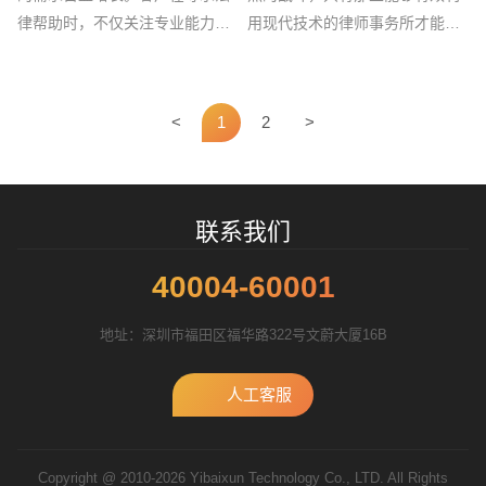
律帮助时，不仅关注专业能力，
用现代技术的律师事务所才能在
更加注重服务的便捷性与体验
这场战斗中脱颖而出。想象一
感。网站作为法律服务...
下，一个律师事务所如...
<
1
2
>
联系我们
40004-60001
地址：深圳市福田区福华路322号文蔚大厦16B
人工客服
Copyright @ 2010-2026 Yibaixun Technology Co., LTD. All Rights