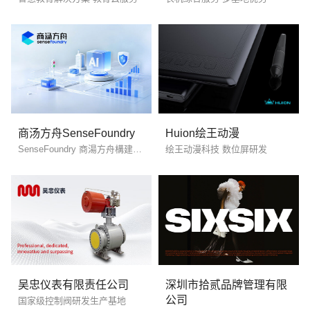
创意品牌型网站
·
标准企业官网建设
·
外贸网
商汤方舟SenseFoundry
Huion绘王动漫
SenseFoundry 商湯方舟構建面向未來的城市管理平台
绘王动漫科技 数位屏研发
电商及系统平台开发
·
微信小程序开发
·
年度
吴忠仪表有限责任公司
深圳市拾贰品牌管理有限
公司
国家级控制阀研发生产基地