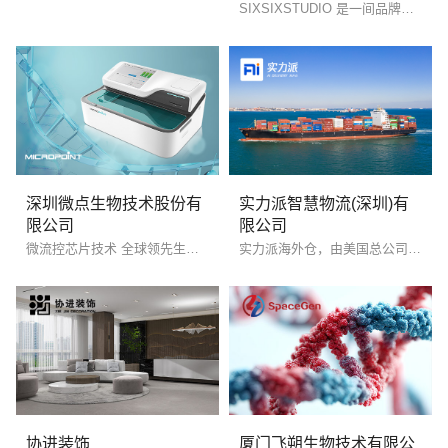
SIXSIXSTUDIO 是一间品牌时尚创意机构、在全球范围内开展业务，专注品牌时尚化、差异性、系统化，为品牌提供高辦识度和品效合一的市场策略与解决方案。业务有品牌全域整合营销、形象广告与产品创意、品牌在地营销、品牌构建和重塑及跨界营销。
深圳微点生物技术股份有
实力派智慧物流(深圳)有
限公司
限公司
微流控芯片技术 全球领先生物芯片
实力派海外仓，由美国总公司 AI DELIVERY INC.集团（简称Ai）全资在中国设立，是Ai在中国的运营、推广及客户服务中心。总公司Ai是一家创立于美国本土，提供跨境电商全链路服务的国际化公司。
您的预算
1万-3万
3万-5万
5万-8万
协进装饰
厦门飞朔生物技术有限公