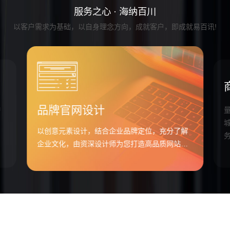
服务之心 · 海纳百川
以客户需求为基础，以自身理念方向，成就客户，即成就易百讯!
品牌
官网设计
户
，
以创意元素设计，结合企业品牌定位，充分了解
企业文化，由资深设计师为您打造高品质网站设
计感觉