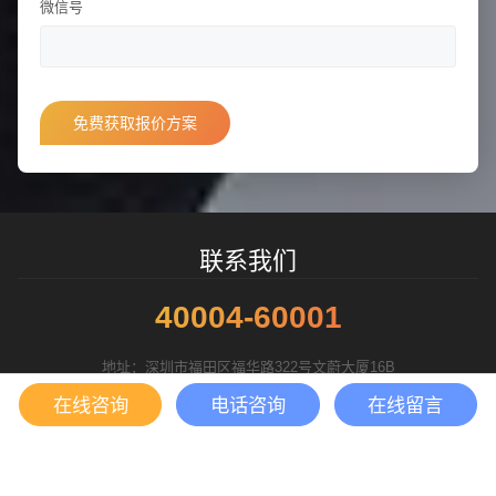
微信号
联系我们
40004-60001
地址：深圳市福田区福华路322号文蔚大厦16B
在线咨询
电话咨询
在线留言
人工客服