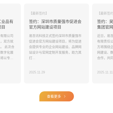
【最新签约】
【最新签
电商及系统平台开发
·
微信小程序开发
·
年度
工业品有
签约：深圳市质量强市促进会
签约：
【公司新闻】
【建站知识】
【网站推广】
【网站设计】
【网站观点】
【公司新
【建站知
【网站推
【网站设
【网站观
项目
官方网站建设项目
集团官
国庆节放假
字时代商
程是怎样
开发提升
多久？哪
灯火映团圆｜易百讯科技恭祝
16年技术积淀：易百讯科技如
医院网站优化排名的具体流程
长沙网页设计专家助力企业打
高端定制建站和模板建站的核
开工大吉
从“三层
关键词
网站设
2026
如何避免
大家元宵节快乐～
何定义高端定制化建站的行业
有哪些
造专业网站
心区别在哪？企业应该怎么
易百讯科
势
球业务
察：这
品有限公司
易百讯科技正式签约深圳市质量强市
近日，易
春启新岁
标准
选？
硬指标
上形象
议，双方就
促进会官方网站建设项目，将为促进
有限责任
根据国家法
力的城市，
在一个误
：提升企业
网，从签约
正月十五，月圆人圆。元宵节作为中
根据《企业数字化转型指数报告
医院网站进行优化，这是一个复杂且
长沙网页设计专家：为企业打造专业
先说结论：模板建站适合预算有限、
序章开启
在2026
现在市场
网站设计
企业官网
。 此次合
会提供专业的企业网站建设、品牌网
方将围绕
司实际情
技术活，而
就完事大吉
化的今天，
及多语言、
华传统节日之一，承载着团圆、温暖
(2025)》显示，中国企业数字化转型成
漫长的过程，并不是一蹴而就的。在
网站的幕后英雄在这个数字化时代，
需求简单、对品牌形象要求不高的场
司今日正
的转化率
司，他们
展的得力
隔两三年
牌数字化展
站设计与官网定制开发服务，助力其
网建设、
假安排通知
户体验、技
站之后却不
于不败之
团站群的项
与美好的寓意，也象征着新一年新的
熟度指数已跃升至 35.4.增幅达上年度
进行医院网站优化的时候，要有一定
企业的在线形象比以往任何时候都重
景；高端定制建站适合重视品牌价
数字化浪
脉。据行业
当我们和
境中，企
和技术手
司将以专业
打...
合作，共
位战役。作
却没有告诉
力。而对于
月。真正
希望与新的开始。当万家灯火点亮夜
的 2.5 倍，国内企业数字化进程已...
的优化流程和策略，这样可以有针对
要。无论是大公司还是小企业，一个
值、需要差异化竞争、有长期运营规
的...
B2B决策
际的推广
跟，离不
形象的表达
网站开发能
位、品牌
价值的。
空...
性地进行整个网站内容的优化。
专...
划的...
预判供...
距甚远，
网...
官...
全球市场的
方网站。
2025.11.29
2025.11.11
的效果不
2026.02.2
2026.03.03
2026.04.20
2023.02.27
2024.09.16
2026.08.07
2026.04.1
2023.02.1
2024.09.1
2026.08.0
查看更多
查看更多
查看更多
查看更多
查看更多
查看更多