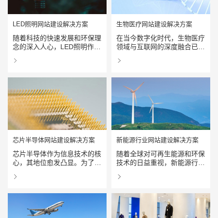
LED照明网站建设解决方案
生物医疗网站建设解决方案
随着科技的快速发展和环保理
在当今数字化时代，生物医疗
请输入您的公司名称
名字
念的深入人心，LED照明作为
领域与互联网的深度融合已成
高效、节能、环保的照明产
为行业发展的重要趋势。一个
查看详情
查看详情
品，正逐步取代传统照明设
专业、高效的生物医疗网站，
备，成为照明市场的主流。
不仅能为患者提供便捷的在线
服务...
芯片半导体网站建设解决方案
新能源行业网站建设解决方案
芯片半导体作为信息技术的核
随着全球对可再生能源和环保
心，其地位愈发凸显。为了更
技术的日益重视，新能源行业
电话
微信号
好地展示芯片半导体的前沿技
正在迅速发展。为了更好地推
查看详情
查看详情
术、行业动态和企业实力，建
广新能源技术、产品和理念，
设一个专业、高效的芯片半导
建设一个专业、高效...
体网站显得尤为重要。本文将
深入探讨芯片半导体网站建设
的解决方案，旨在为企业提供