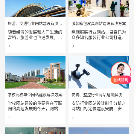
一套切实可行的网站建设指
南。
旅游、交通行业网站建设解决方案
服装箱包皮具网站建设解决方案
随着经济的发展和人们生活的
纵观服装行业网站，易百讯为
富裕，旅游业也飞速发展。据
众多知名服装行业公司打造个
有关统计，1999年，我国全
高品质的品牌网站、全站
查看详情
查看详情
年共接待海外游客7270万，
FLASH网站，提供服装行业
国内出游人数达7 19亿人次，
建站中遇到的不同需求的解决
旅游业总收入逾4000亿元人
方案，众多服装行业网站均以
民币。据世界旅游组织预测，
品牌站建设为主，运用
中国将成为21世纪全球大的
FALSH动画、全站FLASH网
旅游市场。进入2000年，随
站形式，更好的展示其品牌，
着国家扩大内需政策的进一步
提高视觉冲击力。
推动，以“五一”为龙头的假日
旅游经济更是异常火爆，拉动
学校高校单位网站建设解决方案
安防、监控行业网站建设解决方案
了中国旅游市场的整体繁荣。
学校网站建设的重要性在互联
安防行业网站设计制作分析之
网络高速发展的今天，网站正
网站目标定位建设安防、安检
成为学校、公司、企业、政府
行业网站，使其成为的企业网
查看详情
查看详情
及团体进行形象展示、信息发
站和实现信息化和网络化的整
创意品牌型网站
·
标准企业官网建设
·
外贸网
布、业务拓展、客户服务、内
体平台，与安防、安检行业公
部沟通的重要阵地，可以说网
司的战略发展策略高度统一，