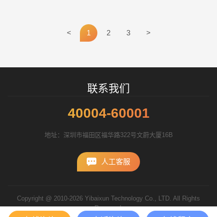
坏直接影响到众多的使用群
的今天来说，大部分客户都是
体，这就需要该解决方案在技
通过网络来了解企业的产品、
术和实施上应该经受过考验，
企业的形象及企业的实力，因
<
1
2
3
>
具有先进的机制能够满足解决
此，企业网站的形象往往决定
方案市场紧急的需求，同时也
了客户对企业产品的信心。建
应该具有众多的预配置选项和
立具有国际水准的网站能够极
招标项目
工具集能够方便地实现业务的
大的提升企业的整体形象。
定制。
联系我们
40004-60001
地址：深圳市福田区福华路322号文蔚大厦16B
人工客服
Copyright @ 2010-2026 Yibaixun Technology Co., LTD. All Rights
Reserved.