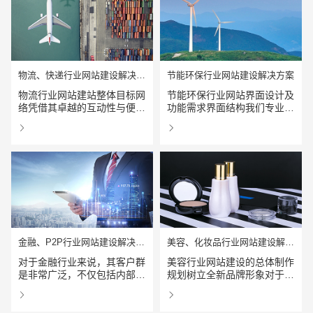
站的快捷、无距离及互动性是
服务于公司的市场营销拓展、
其在媒体中脱颖而出的主要因
客户服务、信息收集和企业管
素。易百讯学校网站建设方案
理。
的基本模块及功能扩展
电商及系统平台开发
·
微信小程序开发
·
年度
物流、快递行业网站建设解决方案
节能环保行业网站建设解决方案
物流行业网站建站整体目标网
节能环保行业网站界面设计及
络凭借其卓越的互动性与便捷
功能需求界面结构我们专业的
的交流手段正成为有发展潜力
设计师根据公司的CI风格、网
查看详情
查看详情
与前途的新兴媒体，成为众商
站功能，采用新的表现技术全
家倍为关注的宣传热点。许多
面设计，充分体现公司的企业
行业的先锋企业都已经采用互
形象。并且充分融入网络营销
联网技术，为客户、合作伙伴
的理念，让网站建设成为全面
在网上提供信息服务，并且借
网络营销的第一步，从而实现
助互联网，敏锐的捕捉商机。
企业的目的。
金融、P2P行业网站建设解决方案
美容、化妆品行业网站建设解决方案
对于金融行业来说，其客户群
美容行业网站建设的总体制作
是非常广泛，不仅包括内部员
规划树立全新品牌形象对于一
工，同时也包括外部用户和潜
个以化妆品行业企业而言，企
查看详情
查看详情
在的客户。因此，为金融客户
业的品牌形象非常的重要。特
您的预算
1万-3万
3万-5万
5万-8万
提供的网站建设解决方案的好
别是对于互联网技术高度发展