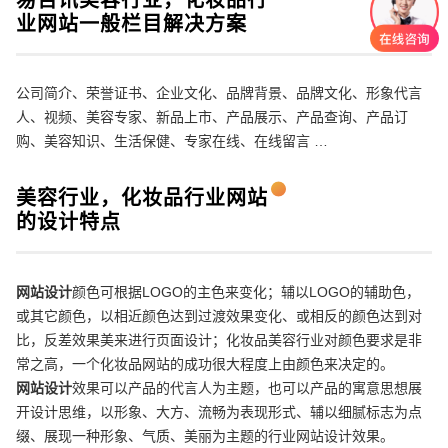
业网站一般栏目解决方案
公司简介、荣誉证书、企业文化、品牌背景、品牌文化、形象代言
人、视频、美容专家、新品上市、产品展示、产品查询、产品订
购、美容知识、生活保健、专家在线、在线留言 …
美容行业，化妆品行业网站
的设计特点
创意品牌型网站
·
标准企业官网建设
·
外贸网
网站设计
颜色可根据LOGO的主色来变化；辅以LOGO的辅助色，
或其它颜色，以相近颜色达到过渡效果变化、或相反的颜色达到对
比，反差效果美来进行页面设计；化妆品美容行业对颜色要求是非
常之高，一个化妆品网站的成功很大程度上由颜色来决定的。
电商及系统平台开发
·
微信小程序开发
·
年度
网站设计
效果可以产品的代言人为主题，也可以产品的寓意思想展
开设计思维，以形象、大方、流畅为表现形式、辅以细腻标志为点
缀、展现一种形象、气质、美丽为主题的行业网站设计效果。