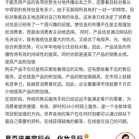
于能否将产品的各项优势充分地传播出去之外，还要看目标对象从
中得到的有效信息有多少。由于互联网所具有的“一对一”的特性，目
电话
微信号
标对象能自主地选择对自己有用的信息。这本身已经决定了消费者
对信息已经有了一个感兴趣的前提。使信息的传播不在是主观强加
给消费者，而是由消费者主动地选择。 同时，产品信息通过网站的
先进设计，既有报纸信息量大的优点，又结合了电视声、光、电的
综合刺激优势，可以牢牢地吸引住目标对象。因此，产品信息的传
播性将有效的持续性的提高，同时亦即是提高了产品的销售业绩。
提高产品附加值
购买产品不仅仅是购买那些看得见的实物，还有那些看不见的售后
服务。这也就是产品的附加值。产品的附加值越高，在市场上就越
有竞争力，就越受消费者欢迎。因此，企业要赢得市场就要千方百
计地提高产品的附加值。
在现阶段，传统的售后服务手段已经远远不能满足客户的需要，为
消费者提供便捷、有效、即时的24小时网上服务，是一个全新体现
项目附加值的方向。世界各地的客户在任何时刻都可以通过网站下
载自己需要的资料，在线获得疑难的解答，在线提交自己的问题。
易百讯美容行业，化妆品行