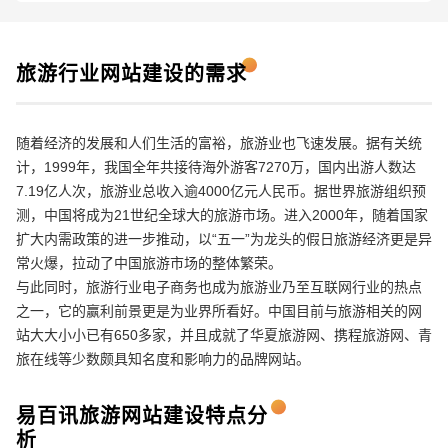
旅游行业
网站建设
的需求
请输入您的公司名称
名字
随着经济的发展和人们生活的富裕，旅游业也飞速发展。据有关统
计，1999年，我国全年共接待海外游客7270万，国内出游人数达
7.19亿人次，旅游业总收入逾4000亿元人民币。据世界旅游组织预
测，中国将成为21世纪全球大的旅游市场。进入2000年，随着国家
扩大内需政策的进一步推动，以“五一”为龙头的假日旅游经济更是异
常火爆，拉动了中国旅游市场的整体繁荣。
与此同时，旅游行业电子商务也成为旅游业乃至互联网行业的热点
之一，它的赢利前景更是为业界所看好。中国目前与旅游相关的网
站大大小小已有650多家，并且成就了华夏旅游网、携程旅游网、青
旅在线等少数颇具知名度和影响力的品牌网站。
电话
微信号
易百讯旅游
网站建设
特点分
析