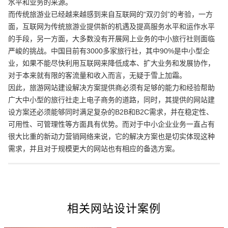
水平和业务的来源。
而传统旅游业已经越来越感到来自互联网的“双刃剑”的考验，一方
面，互联网为传统旅游业提供新的机遇及提高服务水平和运作水平
创意品牌型网站
·
标准企业官网建设
·
外贸网
的手段，另一方面，大多数没有开展网上业务的中小旅行社则面临
严峻的挑战。中国目前有3000多家旅行社，其中90%是中小型企
业，如果不能尽快利用互联网来降低成本、扩大业务和发展协作，
对于本来就有限的客流量和收入而言，无疑于雪上加霜。
因此，旅游网站建设解决方案提供商必须有足够的能力和经验帮助
广大中小型的旅行社走上电子商务的道路，同时，其提供的网站建
电商及系统平台开发
·
微信小程序开发
·
年度
设方案还必须能够同时满足复杂的B2B和B2C需求，并在稳定性、
可用性、可管理性等方面具有优势。而对于中小企业业务一直占有
很大比重的新动力营销网络来说，它的解决方案也是切实体现这种
需求，并且对于规模更大的网站也有相应的备选方案。
相关网站设计案例