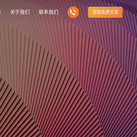
态
关于我们
联系我们
获取免费方案
企业营销型网站建设
我们的产品
营销推广转化获客网站
商城网站
新闻
方式
行业门户网站
建站知识
公司团队
多样化产品总有一个满足你的需求
电子商务化运营
any news
付款方式方便快捷
行业门户网站平台开发
Website building knowledge
我们的团队协作精神
网站建设定制改版
网站建设解决方
政府网站建设解决方案
定制化网站建设改版方案
品牌官网
设计
企业营销网站
网站观点
品牌型网站建设
te Design
营销型网站建力企业公信力
Website viewpoint
站建设解决方案
外贸网站建设解决方案
手机微信网站建设
移动手机互联网站开发
建设解决方案
企业网站建设解决方案