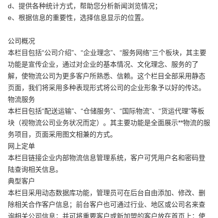
d、提供各种统计方式，帮助您分析新闻浏览情况；
e、根据信息的重要性，选择信息显示的位置。
公司概况
本栏目包括“公司介绍”、“企业理念”、“服务网络”三个板块，其主要
功能是宣传企业，通过对企业的基本情况、文化理念、服务的了
解，使物流公司为更多客户所熟悉、信赖。这个栏目全部采用静态
页面，我们将采用多种表现形式将公司的企业形象予以好的传达。
物流服务
本栏目包括“配送运输”、“仓储服务”、“国际物流”、“货运代理”等板
创意品牌型网站
·
标准企业官网建设
·
外贸网
块（视物流公司业务状况而定）。其主要功能是全面展示**物流的服
务项目，页面采用图文相兼的方式。
网上定单
本栏目链接企业内部物流信息管理系统，客户可凭用户名和密码登
陆查询相关信息。
典型客户
本栏目采用动态数据库功能，管理员可在后台自由添加、修改、删
除相关合作客户信息；前台客户也可通过行业、地区或公司名来查
电商及系统平台开发
·
微信小程序开发
·
年度
询相关公司信息；并可将重要客户或新加盟的客户放在首页上；使