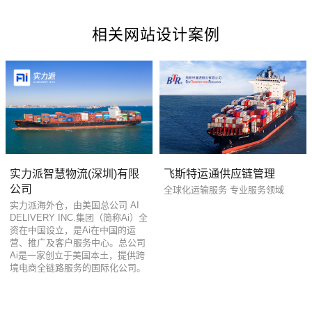
相关网站设计案例
您的预算
1万-3万
3万-5万
5万-8万
实力派智慧物流(深圳)有限
飞斯特运通供应链管理
公司
全球化运输服务 专业服务领域
招标项目
实力派海外仓，由美国总公司 AI
DELIVERY INC.集团（简称Ai）全
资在中国设立，是Ai在中国的运
营、推广及客户服务中心。总公司
Ai是一家创立于美国本土，提供跨
境电商全链路服务的国际化公司。