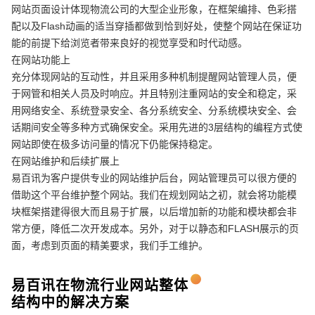
网站页面设计体现物流公司的大型企业形象，在框架编排、色彩搭
配以及Flash动画的适当穿插都做到恰到好处，使整个网站在保证功
能的前提下给浏览者带来良好的视觉享受和时代动感。
在网站功能上
充分体现网站的互动性，并且采用多种机制提醒网站管理人员，便
于网管和相关人员及时响应。并且特别注重网站的安全和稳定，采
用网络安全、系统登录安全、各分系统安全、分系统模块安全、会
话期间安全等多种方式确保安全。采用先进的3层结构的编程方式使
网站即使在极多访问量的情况下仍能保持稳定。
在网站维护和后续扩展上
易百讯为客户提供专业的网站维护后台，网站管理员可以很方便的
借助这个平台维护整个网站。我们在规划网站之初，就会将功能模
块框架搭建得很大而且易于扩展，以后增加新的功能和模块都会非
电话
微信号
常方便，降低二次开发成本。另外，对于以静态和FLASH展示的页
面，考虑到页面的精美要求，我们手工维护。
易百讯在物流行业网站整体
结构中的解决方案