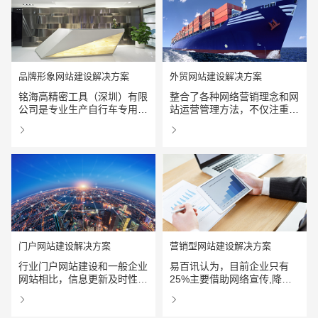
闻、党务中心、党建之窗、党
的差价，造就对普通消费和加
员风采、党建活动、学习园
大市场流通带来巨大的发展和
地、科学发展等主要核心内容
空间。
展现出来通过内部网络平台
电商及系统平台开发
·
微信小程序开发
·
年度
品牌形象网站建设解决方案
外贸网站建设解决方案
铭海高精密工具（深圳）有限
整合了各种网络营销理念和网
公司是专业生产自行车专用机
站运营管理方法，不仅注重网
械设备及各类模具、刀具的外
站建设的专业性，更加注重网
查看详情
查看详情
资企业。公司技术力量雄厚，
站运营管理的整个过程，是企
拥有完备的机械加工设备和检
业网站建设与运营维护一体化
测设备。多年来，凭着众多客
的全程网络营销模式。
户的支持，不断改进和开拓自
己的产品。
门户网站建设解决方案
营销型网站建设解决方案
行业门户网站建设和一般企业
易百讯认为，目前企业只有
网站相比，信息更新及时性要
25%主要借助网络宣传,降低
求高，访问量大；对改版的要
推广成本,快速传播产品信息
查看详情
查看详情
求迫切，系统易用性、稳定性
与客户建造生意桥梁和传统渠
您的预算
1万-3万
3万-5万
5万-8万
要求高；采、编、发流程可定
道结合。营销型网站可以让您