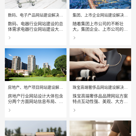
数码、电子产品网站建设解决方案
集团、上市企业网站建设解决方案
数码、电器行业网站建设的总
随着集团上市公司的不断壮
请输入您的公司名称
名字
体需求电器行业网站建设大都
大，集团企业、上市公司的信
以界面的简洁化，功能模块的
息需要采用各种途径公众于媒
查看详情
查看详情
灵活变通性为原则，为公司网
体、上级领导、内部员工、投
站设计制作维护人员提供一个
资合作者、应聘者、消费者和
自主更新维护的动态空间和发
供应商等目标人群并与他们进
挥余地，去完善办好他们的网
行沟通,如何满足这些人群的
站，达到一次投资，长期受
需求，这是集团企业需要解决
益，降低成本的根本目的。
的问题。无疑，网站便是有
效、直接、权威的信息发布平
台。如何建造一个既符合企业
形象，又能体现企业发展实力
房地产、地产项目网站建设解决方案
珠宝高端奢侈品网站建设解决方案
的网络平台，便成了集团上市
公司树立良好网络形象的重重
房地产行业网站设计大体包含
珠宝高端奢侈品品牌网站方案
之重。
分两个方面网站信息布局、网
特点互动性强、美观、大方、
电话
微信号
站页面制作先进技术应用；房
安全、高效、建设费用高，适
查看详情
查看详情
地产企业网站建设方案，网站
用与化妆品、珠宝首饰、高档
制作，给企业带来的经济效益
服装及鞋包、品牌家具等企
立竿见影。让网站成为有效的
业。珠宝高端奢侈品品牌网站
网络营销工具和网上销售渠
行业背景奢侈品企业以品牌战
道。房地产行业网站的规划特
略为核心，大多以发展加盟商