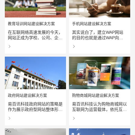
点
为手段，所以此类企业拥有以
下要求：
教育培训网站建设解决方案
手机网站建设解决方案
在互联网络高速发展的今天，
其实说白了，建立WAP网站
网站正成为学校、公司、企
的目的也就是通过WAP向手
业、 政府及团体进行形象展
机用户提供信息，就象建立
查看详情
查看详情
示、信息发布、业务拓展、客
WEB网站向Internet用户提供
户服务、内部沟通的重要阵
信息一样。WEB上可实现的
地，她不但具有快捷、无距离
所有功能，在WAP上我们同
及随时随地均可更新的特性，
样可以帮您实现。只是在表现
更能提供一些互动性的功能，
形式上有所限制而已。
如留言板、会员制、讨论区等
等，使得网站充满生气，让人
倍感亲切。传统媒体就这一点
是无法与之相比拟的，可以说
政府网站建设解决方案
购物商城网站建设解决方案
网站的快捷、无距离及互动性
是其在媒体中脱颖而出的主要
易百讯科技政府网站的策略是
易百讯科技认为购物商城网以
因素。
作为展示政府型网站整体形象
互联网为运营载体，依托互联
窗口，并给出相关的反馈沟
网资源，利用电子商务的各种
查看详情
查看详情
通；将领导与办公人员的公务
方式，达成从买到卖的过程的
创意品牌型网站
·
标准企业官网建设
·
外贸网
和其他信息发布呈现出来，通
虚拟商店，从而减少中间环
过网站发布会议公告，时政要
节，消除运输成本和代理中间