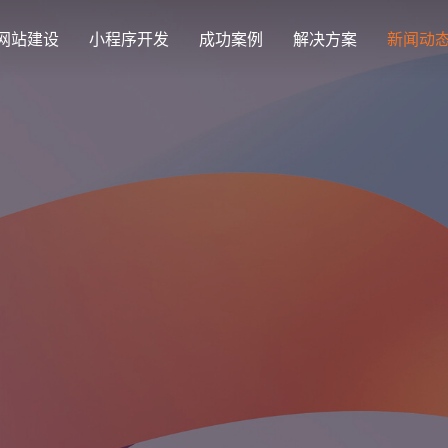
网站建设
小程序开发
成功案例
解决方案
新闻动
创意品牌型网站建设
解决方案
企业品牌高端网站设计
集团上市网站
最新签约
公司介绍
购物
公司
汇款
定制化视觉设计与互动策划方案
集团大企上市公司
Latest signing
致力于互联网品牌建设
实现
Comp
多种
响应式网站建设
芯片半导体网站建设解决方
新能源行业
适应各个终端设备网站
案
案
外贸出口网站
行业新闻
发展历程
企业
网站
外贸进出口网站开发
Industry information
一路走来感谢您的陪伴
创意
Websi
购物商城网站建设解决方案
品牌形象网
购物商城系统开发
零售在线电子商务网站
门户网站建设解决方案
营销型网站