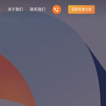
态
关于我们
联系我们
获取免费方案
企业营销型网站建设
我们的产品
营销推广转化获客网站
商城网站
新闻
方式
行业门户网站
建站知识
公司团队
多样化产品总有一个满足你的需求
电子商务化运营
any news
付款方式方便快捷
行业门户网站平台开发
Website building knowledge
我们的团队协作精神
网站建设定制改版
网站建设解决方
政府网站建设解决方案
定制化网站建设改版方案
品牌官网
设计
企业营销网站
网站观点
品牌型网站建设
te Design
营销型网站建力企业公信力
Website viewpoint
站建设解决方案
外贸网站建设解决方案
手机微信网站建设
移动手机互联网站开发
建设解决方案
企业网站建设解决方案