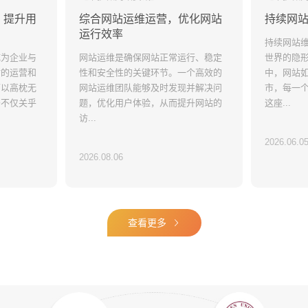
，提升用
综合网站运维运营，优化网站
持续网
【维护建站资讯】
【维护建
电商及系统平台开发
·
微信小程序开发
·
年度
运行效率
营销型网
什么样的公司需要网站维护
网站维
持续网站
西？
成为企业与
网站运维是确保网站正常运行、稳定
世界的隐
一个好的企业网站，不仅仅是一次性
站的运营和
性和安全性的关键环节。一个高效的
中，网站
对我们的
制作完美就可以的了，由于企业的情
1 保证您
可以高枕无
网站运维团队能够及时发现并解决问
市，每一
是对传统企
况在不断地变化，网站的内容也需要
的网站数
务不仅关乎
题，优化用户体验，从而提升网站的
这座...
成为他们的
随之调整，给人常新的感觉，贵公司
份。3 按
访...
线下营销已
网站才会更加吸引访问者，而且给访
部的调整
2026.06.0
那很多的企
问者很好
2026.08.06
2010.08.28
2010.08.2
查看更多
查看更多