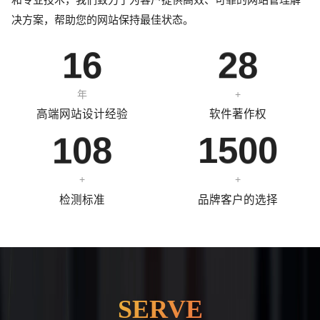
7
1
7
6
6
4
6
1
0
7
5
决方案，帮助您的网站保持最佳状态。
8
2
8
7
7
5
7
2
1
8
6
9
3
9
8
8
6
8
年
+
0
4
0
9
9
7
9
高端网站设计经验
软件著作权
1
5
1
0
0
8
0
+
+
检测标准
品牌客户的选择
请输入您的公司名称
名字
SERVE