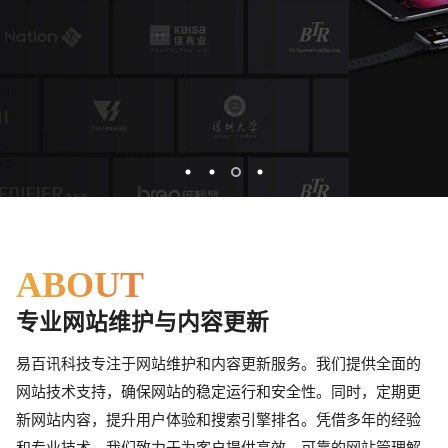
2
1
8
6
9
3
9
8
8
6
8
3
2
9
7
0
4
0
9
9
7
9
4
3
0
8
1
5
1
0
0
8
0
5
4
1
9
2
6
2
1
1
9
1
6
5
2
0
3
7
3
2
2
0
2
7
6
3
1
ABOUT
4
8
4
3
3
1
3
8
7
4
2
专业网站维护与内容更新
5
9
5
4
4
2
4
易百讯科技专注于网站维护和内容更新服务。我们提供全面的
9
8
5
3
6
0
6
5
5
3
5
网站技术支持，确保网站的稳定运行和安全性。同时，定期更
0
9
6
4
新网站内容，提升用户体验和搜索引擎排名。凭借多年的经验
和专业技术，我们致力于为客户提供高效、可靠的网站管理解