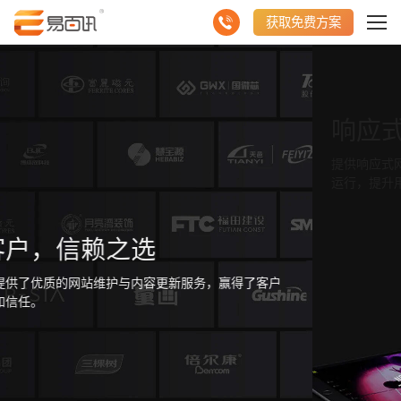
3
2
9
7
0
4
0
9
9
7
获取免费方案
4
3
0
8
1
5
1
0
0
8
0
5
4
1
9
2
6
2
1
1
9
1
响应式网站优化
6
5
2
0
3
7
3
2
2
0
2
提供响应式网站优化服务，确保您的网站在不同设备上都能顺
7
6
3
1
运行，提升用户体验。
4
8
4
3
3
1
3
8
7
4
2
5
9
5
4
4
2
4
9
8
5
3
户
6
0
6
5
5
3
5
0
9
6
4
7
1
7
6
6
4
6
1
0
7
5
8
2
8
7
7
5
7