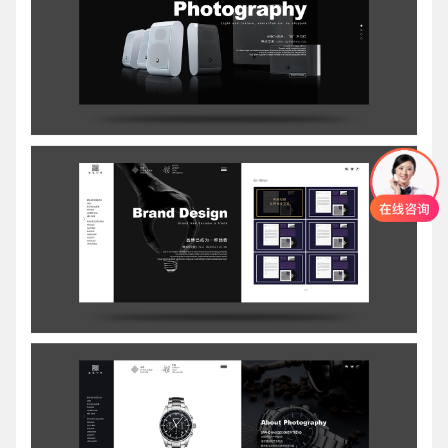
创意品牌型网站
·
标准企业官网建设
·
外贸网