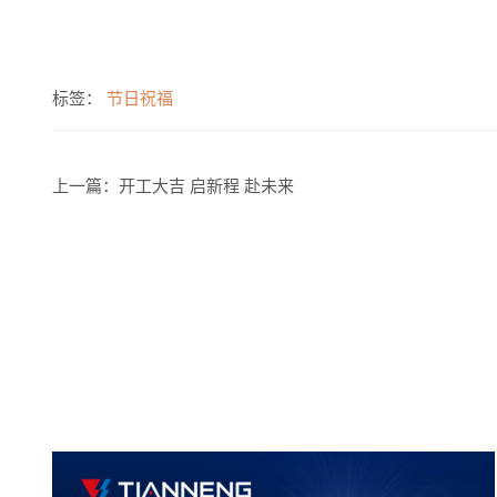
标签：
节日祝福
上一篇：
开工大吉 启新程 赴未来