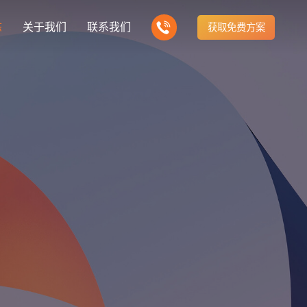
态
关于我们
联系我们
获取免费方案
企业营销型网站建设
我们的产品
营销推广转化获客网站
商城网站
新闻
方式
行业门户网站
建站知识
公司团队
多样化产品总有一个满足你的需求
电子商务化运营
any news
付款方式方便快捷
行业门户网站平台开发
Website building knowledge
我们的团队协作精神
网站建设定制改版
网站建设解决方
政府网站建设解决方案
定制化网站建设改版方案
品牌官网
设计
企业营销网站
网站观点
品牌型网站建设
te Design
营销型网站建力企业公信力
Website viewpoint
站建设解决方案
外贸网站建设解决方案
手机微信网站建设
移动手机互联网站开发
建设解决方案
企业网站建设解决方案