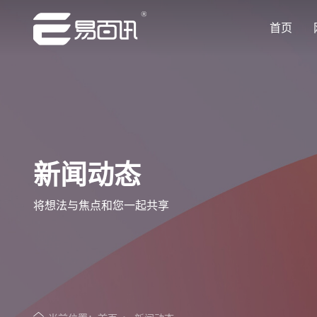
首页
让企业品牌价值更进一步
让企业品牌价值更进一步
让企业品牌价值更进一步
让企业品牌价值更进一步
让企业品牌价值更进一步
专注网站建设行业优质供应商
专注网站建设行业优质供应商
专注网站建设行业优质供应商
专注网站建设行业优质供应商
专注网站建设行业优质供应商
新闻动态
将想法与焦点和您一起共享