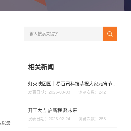
相关新闻
灯火映团圆｜易百讯科技恭祝大家元宵节快乐～
发表日期：2026-03-03 浏览次数：242
您的公司名称
名字
开工大吉 启新程 赴未来
发表日期：2026-02-24 浏览次数：258
致以最