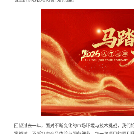
回望过去一年，面对不断变化的市场环境与技术挑战，我们
案领域，不断打磨产品体验与服务细节。每一次项目的顺利