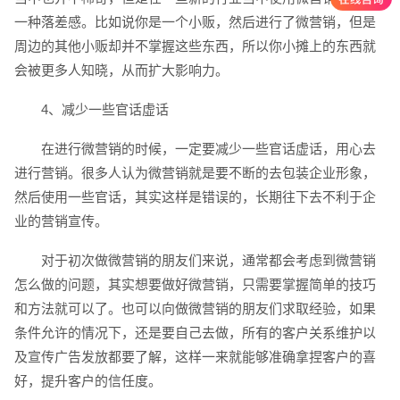
一种落差感。比如说你是一个小贩，然后进行了微营销，但是
周边的其他小贩却并不掌握这些东西，所以你小摊上的东西就
会被更多人知晓，从而扩大影响力。
4、减少一些官话虚话
在进行微营销的时候，一定要减少一些官话虚话，用心去
创意品牌型网站
·
标准企业官网建设
·
外贸网
进行营销。很多人认为微营销就是要不断的去包装企业形象，
然后使用一些官话，其实这样是错误的，长期往下去不利于企
业的营销宣传。
对于初次做微营销的朋友们来说，通常都会考虑到微营销
怎么做的问题，其实想要做好微营销，只需要掌握简单的技巧
电商及系统平台开发
·
微信小程序开发
·
年度
和方法就可以了。也可以向做微营销的朋友们求取经验，如果
条件允许的情况下，还是要自己去做，所有的客户关系维护以
及宣传广告发放都要了解，这样一来就能够准确拿捏客户的喜
好，提升客户的信任度。