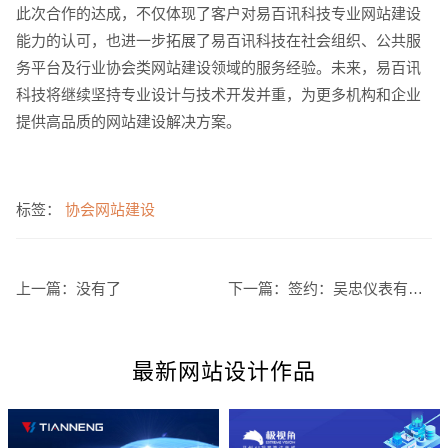
此次合作的达成，不仅体现了客户对易百讯科技专业网站建设
创意品牌型网站
·
标准企业官网建设
·
外贸网
能力的认可，也进一步拓展了易百讯科技在社会组织、公共服
务平台及行业协会类网站建设领域的服务经验。未来，易百讯
科技将继续坚持专业设计与技术开发并重，为更多机构和企业
提供高品质的网站建设解决方案。
电商及系统平台开发
·
微信小程序开发
·
年度
标签：
协会网站建设
上一篇：
没有了
下一篇：
签约：吴忠仪表有限责任公司集团官网建设项目
最新网站设计作品