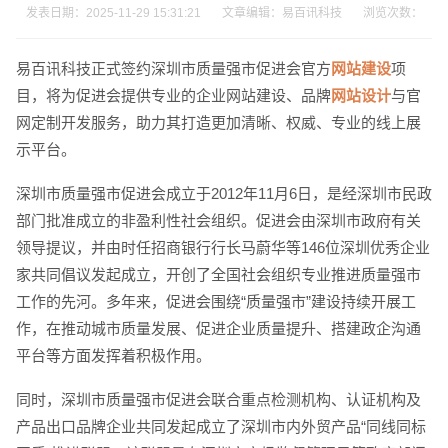
发表日期：2025-11-29 15:31:21 文章编辑：易百讯科技 浏览次数：
易百讯科技正式签约深圳市质量强市促进会官方
网站建设
项
目，将为促进会提供专业的企业网站建设、品牌
网站设计
与官
请输入您的公司名称
名字
网定制开发服务，助力其打造更加清晰、权威、专业的线上展
示平台。
深圳市质量强市促进会成立于2012年11月6日，是经深圳市民政
部门批准成立的非盈利性社会组织。促进会由深圳市政府有关
领导提议，并由时任招商银行行长马蔚华等146位深圳优秀企业
家共同倡议发起成立，开创了全国社会组织专业推进质量强市
工作的先河。多年来，促进会围绕“质量强市”建设持续开展工
作，在推动城市质量发展、促进企业质量提升、搭建政企沟通
平台等方面发挥着积极作用。
电话
微信号
同时，深圳市质量强市促进会联合重点检测机构、认证机构及
产品出口品牌企业共同发起成立了深圳市内外贸产品“同线同标