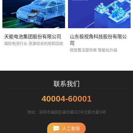
您的预算
1万-3万
3万-5万
5万-8万
天能电池集团股份有限公司
山东极视角科技股份有限公
司
国际电池行业 资源综合利用和回收
视觉算法提供商 智能化升级
招标项目
联系我们
40004-60001
地址：深圳市福田区福华路322号文蔚大厦16B
人工客服