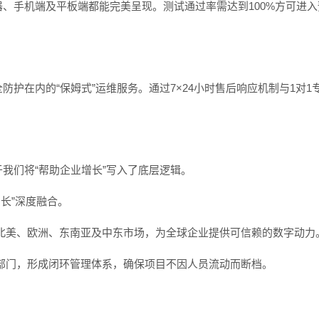
、手机端及平板端都能完美呈现。测试通过率需达到100%方可进入
护在内的“保姆式”运维服务。通过7×24小时售后响应机制与1对1
创意品
我们将“帮助企业增长”写入了底层逻辑。
长”深度融合。
北美、欧洲、东南亚及中东市场，为全球企业提供可信赖的数字动力
部门，形成闭环管理体系，确保项目不因人员流动而断档。
电商及