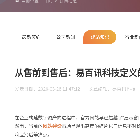
当前位置：
首页
>
新闻动态
最新签约
公司新闻
建站知识
行业新
从售前到售后：易百讯科技定义
发表日期：2026-03-26 11:47:12 文章编辑：易百讯
在企业构建数字资产的进程中，官方网站早已超越了“展示窗
然而，当前的
网站建设
市场呈现出高度的碎片化与信息不对
响应滞后等痛点。