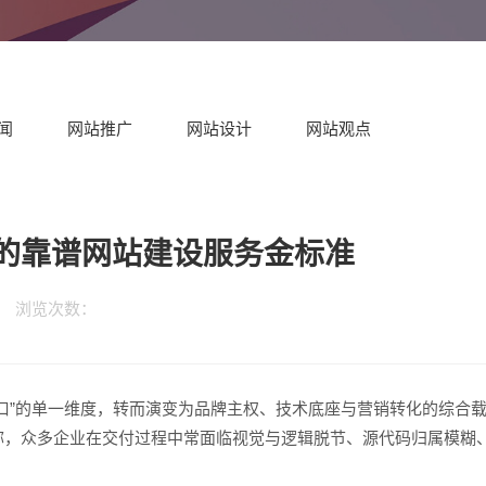
闻
网站推广
网站设计
网站观点
的靠谱网站建设服务金标准
科技 浏览次数：
口”的单一维度，转而演变为品牌主权、技术底座与营销转化的综合
称，众多企业在交付过程中常面临视觉与逻辑脱节、源代码归属模糊