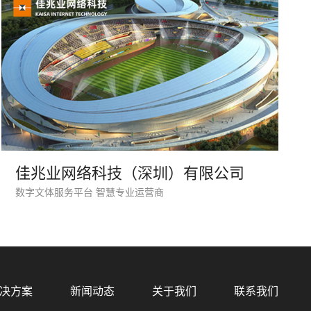
预算
1万-3万
3万-5万
5万-8万
8万以上
佳兆业网络科技（深圳）有限公司
数字文体服务平台 智慧专业运营商
标项目
决方案
新闻动态
关于我们
联系我们