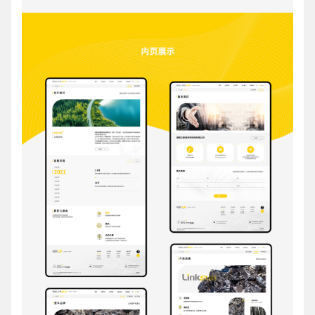
创意品牌型网站
·
标准企业官网建设
·
外贸网
电商及系统平台开发
·
微信小程序开发
·
年度