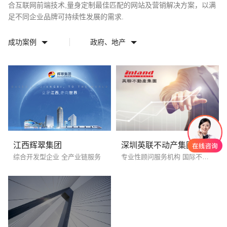
合互联网前端技术,量身定制最佳匹配的网站及营销解决方案，以满
足不同企业品牌可持续性发展的需求.
电话
微信号
成功案例
政府、地产
江西辉翠集团
深圳英联不动产集团
综合开发型企业 全产业链服务
专业性顾问服务机构 国际不动产集团
创意品牌型网站
·
标准企业官网建设
·
外贸网
电商及系统平台开发
·
微信小程序开发
·
年度