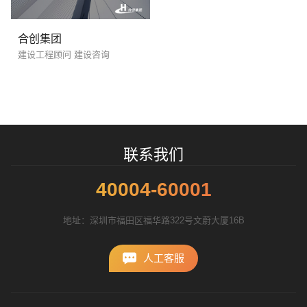
合创集团
建设工程顾问 建设咨询
您的预算
1万-3万
3万-5万
5万-8万
联系我们
40004-60001
招标项目
地址：深圳市福田区福华路322号文蔚大厦16B
人工客服