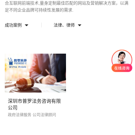
合互联网前端技术,量身定制最佳匹配的网站及营销解决方案，以满
电话
微信号
足不同企业品牌可持续性发展的需求.
成功案例
法律、律师
创意品牌型网站
·
标准企业官网建设
·
外贸网
深圳市普罗法务咨询有限
公司
电商及系统平台开发
·
微信小程序开发
·
年度
政府法律服务 公司法律顾问