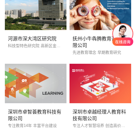
河源市深大湾区研究院
抚州小牛犇腾教育咨询有
限公司
科技型特色研究院 高新区金地创谷
先进教育理念 早期教育研究
创意品牌型网站
·
标准企业官网建设
·
外贸网
深圳市卓智荟教育科技有
深圳市卓越经理人教育科
电商及系统平台开发
·
微信小程序开发
·
年度
限公司
技有限公司
专注教育14年 丰富平台建设
专注人才智慧培养 创造高价值强体验