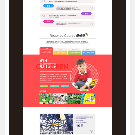
创意品牌型网站
·
标准企业官网建设
·
外贸网
电商及系统平台开发
·
微信小程序开发
·
年度