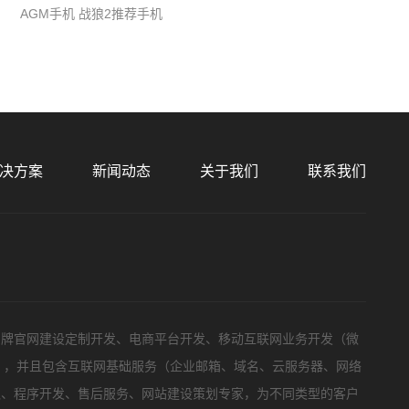
AGM手机 战狼2推荐手机
决方案
新闻动态
关于我们
联系我们
预算
1万-3万
3万-5万
5万-8万
8万以上
标项目
品牌官网建设定制开发、电商平台开发、移动互联网业务开发（微
等），并且包含互联网基础服务（企业邮箱、域名、云服务器、网络
队、程序开发、售后服务、网站建设策划专家，为不同类型的客户