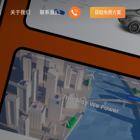
态
关于我们
联系我们
获取免费方案
企业营销型网站建设
我们的产品
营销推广转化获客网站
商城网站
新闻
方式
行业门户网站
建站知识
公司团队
多样化产品总有一个满足你的需求
电子商务化运营
any news
付款方式方便快捷
行业门户网站平台开发
Website building knowledge
我们的团队协作精神
网站建设定制改版
网站建设解决方
政府网站建设解决方案
定制化网站建设改版方案
品牌官网
设计
企业营销网站
网站观点
品牌型网站建设
te Design
营销型网站建力企业公信力
Website viewpoint
站建设解决方案
外贸网站建设解决方案
手机微信网站建设
移动手机互联网站开发
建设解决方案
企业网站建设解决方案