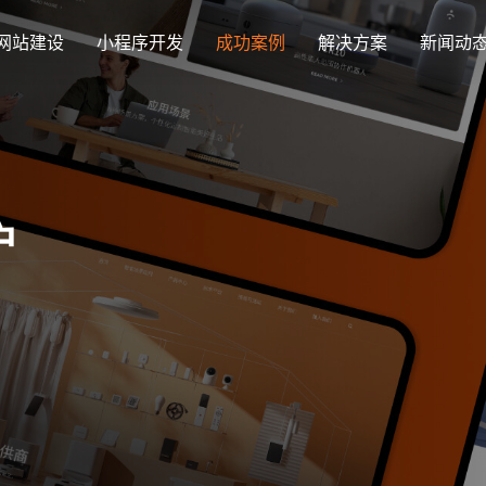
网站建设
小程序开发
成功案例
解决方案
新闻动
创意品牌型网站建设
解决方案
企业品牌高端网站设计
集团上市网站
最新签约
公司介绍
购物
公司
汇款
定制化视觉设计与互动策划方案
户
集团大企上市公司
Latest signing
致力于互联网品牌建设
实现
Comp
多种
响应式网站建设
芯片半导体网站建设解决方
新能源行业
适应各个终端设备网站
案
案
外贸出口网站
行业新闻
发展历程
企业
网站
外贸进出口网站开发
Industry information
一路走来感谢您的陪伴
创意
Websi
购物商城网站建设解决方案
品牌形象网
购物商城系统开发
零售在线电子商务网站
门户网站建设解决方案
营销型网站