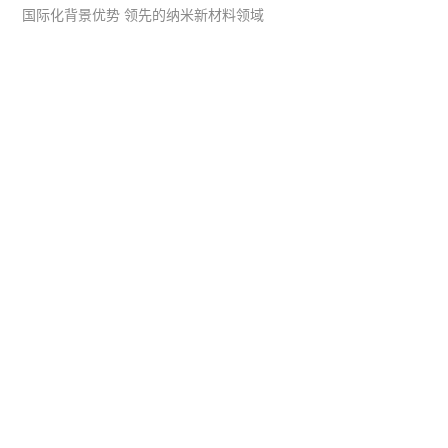
国际化背景优势 领先的纳米新材料领域
系统平台开发
·
微信小程序开发
·
年度运维服务