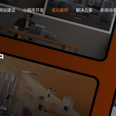
网站建设
小程序开发
成功案例
解决方案
新闻动
创意品牌型网站建设
解决方案
企业品牌高端网站设计
集团上市网站
最新签约
公司介绍
购物
公司
汇款
定制化视觉设计与互动策划方案
户
集团大企上市公司
Latest signing
致力于互联网品牌建设
实现
Comp
多种
响应式网站建设
芯片半导体网站建设解决方
新能源行业
适应各个终端设备网站
案
案
外贸出口网站
行业新闻
发展历程
企业
网站
外贸进出口网站开发
Industry information
一路走来感谢您的陪伴
创意
Websi
购物商城网站建设解决方案
品牌形象网
购物商城系统开发
零售在线电子商务网站
门户网站建设解决方案
营销型网站