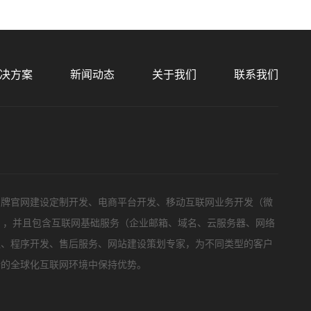
预算
1万-3万
3万-5万
5万-8万
8万以上
决方案
新闻动态
关于我们
联系我们
标项目
品牌官网建设定制开发、电商平台开发、移动互联网业务开发（微
等），并且包含互联网基础服务（企业邮箱、域名、云服务器、网络
队、程序开发、售后服务、网站建设策划专家，为不同类型的客户
新的全球化互联网环境中保持优势。