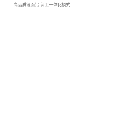
高品质镜面铝 贸工一体化模式
电商及