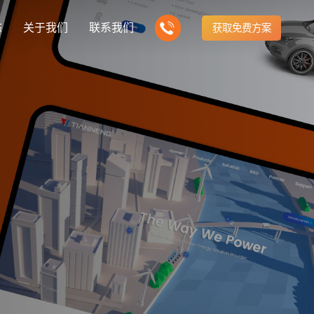
态
关于我们
联系我们
获取免费方案
企业营销型网站建设
我们的产品
营销推广转化获客网站
商城网站
新闻
方式
行业门户网站
建站知识
公司团队
多样化产品总有一个满足你的需求
电子商务化运营
any news
付款方式方便快捷
行业门户网站平台开发
Website building knowledge
我们的团队协作精神
网站建设定制改版
网站建设解决方
政府网站建设解决方案
定制化网站建设改版方案
品牌官网
设计
企业营销网站
网站观点
品牌型网站建设
te Design
营销型网站建力企业公信力
Website viewpoint
站建设解决方案
外贸网站建设解决方案
手机微信网站建设
移动手机互联网站开发
建设解决方案
企业网站建设解决方案