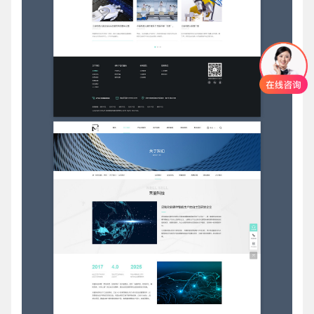
创意品牌型网站
·
标准企业官网建设
·
外贸网