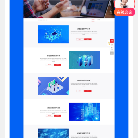
创意品牌型网站
·
标准企业官网建设
·
外贸网