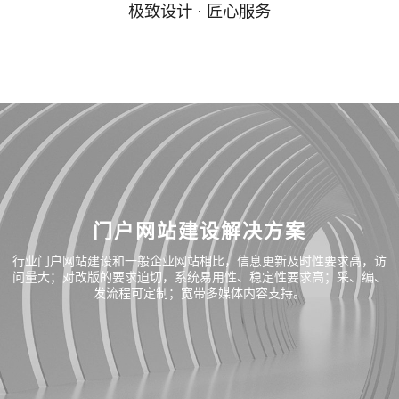
极致设计 · 匠心服务
门户网站建设解决方案
行业门户网站建设和一般企业网站相比，信息更新及时性要求高，访
问量大；对改版的要求迫切，系统易用性、稳定性要求高；采、编、
发流程可定制；宽带多媒体内容支持。