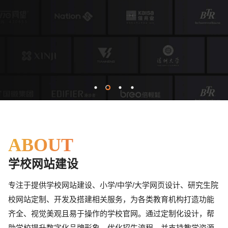
2
1
8
6
9
3
9
8
8
6
8
3
2
9
7
0
4
0
9
9
7
9
4
3
0
8
1
5
1
0
0
8
0
5
4
1
9
2
6
2
1
1
9
1
6
5
2
0
3
7
3
2
2
0
2
7
6
3
1
ABOUT
4
8
4
3
3
1
3
8
7
4
2
学校网站建设
5
9
5
4
4
2
4
专注于提供学校网站建设、小学/中学/大学网页设计、研究生院
9
8
5
3
6
0
6
5
5
3
5
校网站定制、开发及搭建相关服务，为各类教育机构打造功能
0
9
6
4
齐全、视觉美观且易于操作的学校官网。通过定制化设计，帮
助学校提升数字化品牌形象，优化招生流程，并支持教学资源