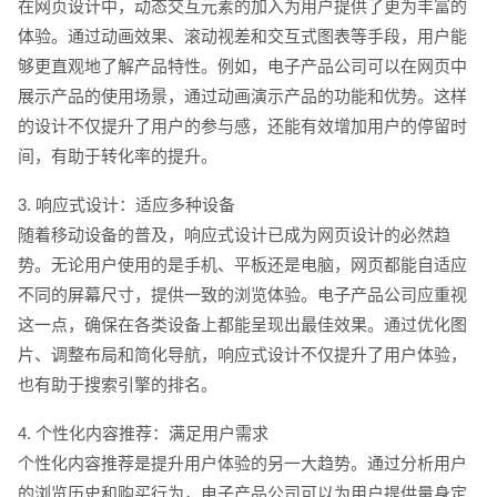
在网页设计中，动态交互元素的加入为用户提供了更为丰富的
体验。通过动画效果、滚动视差和交互式图表等手段，用户能
够更直观地了解产品特性。例如，电子产品公司可以在网页中
展示产品的使用场景，通过动画演示产品的功能和优势。这样
的设计不仅提升了用户的参与感，还能有效增加用户的停留时
间，有助于转化率的提升。
3. 响应式设计：适应多种设备
随着移动设备的普及，响应式设计已成为网页设计的必然趋
势。无论用户使用的是手机、平板还是电脑，网页都能自适应
不同的屏幕尺寸，提供一致的浏览体验。电子产品公司应重视
这一点，确保在各类设备上都能呈现出最佳效果。通过优化图
片、调整布局和简化导航，响应式设计不仅提升了用户体验，
也有助于搜索引擎的排名。
4. 个性化内容推荐：满足用户需求
个性化内容推荐是提升用户体验的另一大趋势。通过分析用户
的浏览历史和购买行为，电子产品公司可以为用户提供量身定