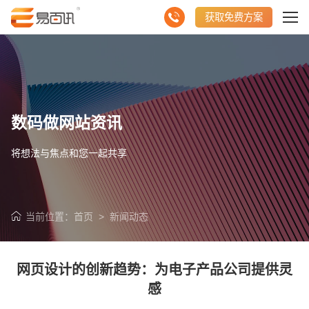
获取免费方案
数码做网站资讯
将想法与焦点和您一起共享
当前位置：
首页
>
新闻动态
网页设计的创新趋势：为电子产品公司提供灵
感