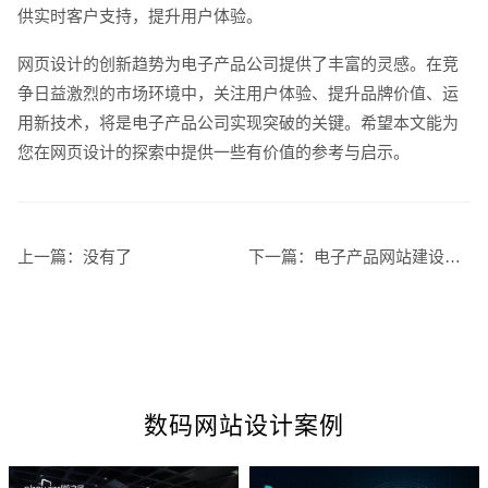
供实时客户支持，提升用户体验。
网页设计的创新趋势为电子产品公司提供了丰富的灵感。在竞
争日益激烈的市场环境中，关注用户体验、提升品牌价值、运
用新技术，将是电子产品公司实现突破的关键。希望本文能为
您在网页设计的探索中提供一些有价值的参考与启示。
上一篇：
没有了
下一篇：
电子产品网站建设的成功案例与经验分享
数码网站设计案例