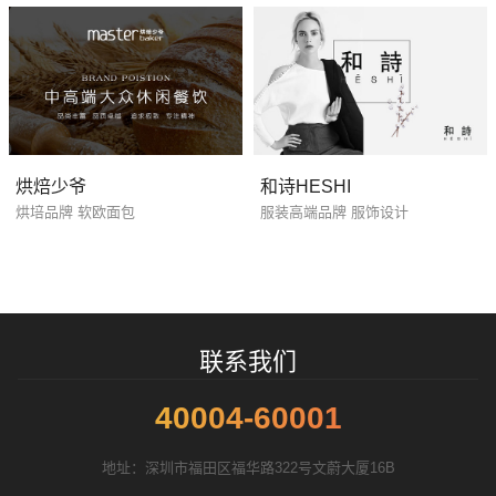
烘焙少爷
和诗HESHI
烘培品牌 软欧面包
服装高端品牌 服饰设计
联系我们
40004-60001
地址：深圳市福田区福华路322号文蔚大厦16B