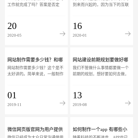
竟如何做
工作就完成了吗？答案是否定
到来而兴起的，因为当下的互联
的。制作网页只是一个技术难度
网电子商务时代的到来，各行各
较高的过程，找到方法后很快就
业的老板们需要通过网站进行公
可以完成。网站的
20
司产品、服务、
16
2020-05
2020-01
请输入您的公司名称
名字
网站制作需要多少钱？和哪
网站建设前期规划要做好哪
网站制作需要多少钱？这个是不
我们不管做什么事情都要做一个
些因素有关？
些？
太好讲的。简单来说，一般制作
前期的规划，想好要如何去做，
一个网站的话，大概会在5000-
需要准备一些什么，才能达到理
8000元之间，而这个价格其实是
想的效果，而大型网站建设也是
一个常规的网站
01
一样需要做好前
13
2019-11
2019-08
电话
微信号
微信网页版官网为用户提供
如何制作一个app 有哪些小
微信已经成为大众日常沟通使用
随着科技的不断进步，APP也已