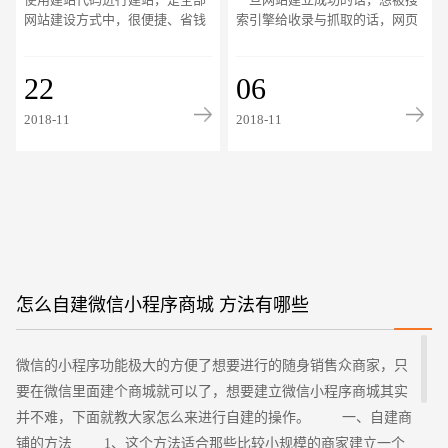
码
新
网站建设方式中，很便捷、省钱
索引擎给收录与抓取的话，网页
的一种建站方式。因一些人对网
是需要更新的，而且这个更新也
站建设不是太了解、熟悉，因
是需要有频率的。如没抓住蜘蛛
此，怎样来选择最
22
的爬行规律的话
06
创意品牌型网站
·
标准企业官网建设
·
外贸网
2018-11
2018-11
电商及系统平台开发
·
微信小程序开发
·
年度
怎么自建微信小程序商城 方法有哪些
微信的小程序功能极大的方便了想要进行的随身销售众商家，只
要在微信里面建个商城就可以了，想要建立微信小程序商城其实
并不难，下面就教大家怎么来进行自建的操作。 一、自建商
铺的方法 1、这个方法适合那些比较小规模的商家建立一个