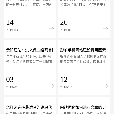
更多便利
窍门
的一种软件，并且在使用率方面
经成为了我们生活中非常的重要
是非常高的。而在对微信实际了
的一种常见工具，其不仅仅很好
解的时候，不仅仅手机上能够使
的满足了我们各种办公、娱乐以
用微信，在电脑
14
及社交、游戏等
26
2019-03
2019-01
贵阳建站：怎么做二维码 制
影响手机网站建设费用因素
自二维码诞生的时候，原先我们
很多企业管理人员都知道现在移
作方法分享
都有哪些
经常使用的条形码就开始渐渐落
动互联网用户比较多，因此企业
幕，我们在生活中更多的会看到
建站首要就是企业手机网站建
各种的二维码。一个小小的二维
设，不过在正式委托建站公司帮
码里面能够包含
03
忙建设之前，他们
12
2019-01
2018-12
怎样来选择最适合的建站代
网站优化如何进行文章的更
使用建站代码进行建站，是全部
一旦网站建立成功的话，想被搜