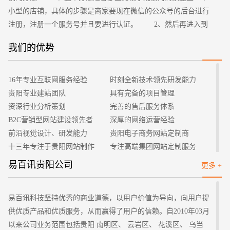
小型的店铺，具体的步骤是商家要现在微信的公众号的后台进行
注册，注册一个服务号并且要进行认证。 2、然后再进入到
服务号的后台，用自己的资质注册小程序，并且完成认证的操
我们的优势
作，在这个过程中要将小程序服务的类目给补充完整。进入到小
程序的后台，将支付开通。 3、进入到相应的后台就可以搭
建一个店铺了，这里需要在商品的管理中至少添加四种类型的商
您的预算
16年专业互联网服务经验
时刻全新技术领先研发能力
1万-3万
3万-5万
5万-8万
品，完成之后将小程序做好绑定，配置好支付后发布，通过审核
贵阳专业建站团队
具有完备的项目管理
后即可。 二、自建商城的方法 1、这个方法对应上面的
资深行业分析策划
完善的售后服务体系
操作，是比较适合大型的商家建立微信小程序商城的，商家需要
B2C营销型网站建设领先者
深厚的网络运营经验
做的第一步是打开微信的公众平台，在平台上进行注册的操作，
前沿视觉设计、研发能力
贵阳电子商务网站定制商
这里要注意的是会要求选择注册类型，这里要选小程序，这样就
十三年专注于贵阳网站制作
专注高端集团网站定制服务
招标项目
相当于是注册了一个属于自己的专有小程序了。 2、用注册
客户的满意是我们唯一的宗旨
专业建站团队我们懂您的需求
易百讯贵阳公司
更多 +
好的账号以及密码等信息登录到小程序，并且进入到小程序管理
做网站找我们，我们更懂您
高端优秀网站设计师聚集地
的后台，使用自己的营业执照来开通一个微信支付的方式，然后
下载一个可开发小程序的工具，用这个开发的工具可将商城的代
易百讯科技坚持优秀的商业道德，以用户价值为导向，向用户提
码打开，并将该代码给上传到微信的服务器上面去。 3、再
供优质产品和优质服务，从而赢得了用户的信赖。自2010年03月
次登录到小程序管理的后台上，可以看到一个开发管理的选项，
以来公司业务范围包括贵阳 南明区、 云岩区、 花溪区、 乌当