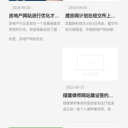
2018-06-20
2010-09-03
房地产网站进行优化才可以吸引目标客户
搜房网计划在纽交所上市 拟募资1.2亿美元
房地产行业是现在一个发展速度非
凤凰网科技讯 9月3日消息，据华尔
常快的行业，但是随着出现了越来
街日报报道，中国房地产网站搜房
越多的竞争对手，各大房地产商们
网近日已正式提交在美国进行首次
标签 :
房地产网站优化
都在想办法增加自己品牌的曝光度
公开上市(IPO)的计划，其在美国市
以及
场上IPO(首次公开募股)的定价区间
定为每股美国存托
请输入您的公司名称
名字
2011-05-17
绿建律师网站建设签约易百讯科技
绿建律师事务所是经省司法厅批准
成立的一家个人律师事务所。绿建
是绿色建筑的简称，这里的“绿”是指
绿色环保，这里的“建”是指建筑和房
地产。也就是说，绿建律师事务所