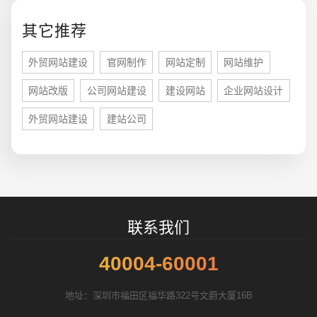
您的预算
1万-3万
3万-5万
5万-8万
其它推荐
外贸网站建设
官网制作
网站定制
网站维护
网站改版
公司网站建设
建设网站
企业网站设计
招标项目
外贸网站建设
建站公司
联系我们
40004-60001
地址：深圳市福田区福华路322号文蔚大厦16B