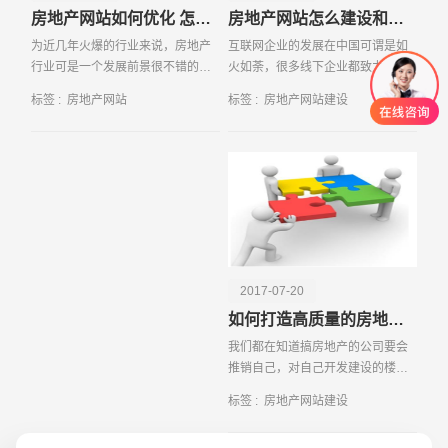
房地产网站如何优化 怎么吸引消费者
房地产网站怎么建设和经营
为近几年火爆的行业来说，房地产
互联网企业的发展在中国可谓是如
行业可是一个发展前景很不错的行
火如荼，很多线下企业都致力于打
业，但是随着竞争对手的增加，想
造属于自己的营销型网站，一个好
标签 :
房地产网站
标签 :
房地产网站建设
要获得更多消费者的信赖以及品牌
的营销型网站，不仅能够起到宣传
曝光度增加，可不是意见容易的小
和推广企业的作用，还能够为企业
事，作为房地产的官网
带来实际的收入。那么
2017-07-20
创意品牌型网站
·
标准企业官网建设
·
外贸网
如何打造高质量的房地产网站 技巧分享
我们都在知道搞房地产的公司要会
推销自己，对自己开发建设的楼盘
要有着整体的销售规划，这就需要
标签 :
房地产网站建设
进行网站建设了，而房地产网站的
建设是需要