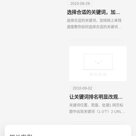
2010-08-29
选择合适的关键词，加快网上来钱速度
选择合适的关键词，加快网上来钱
速度教你如何选择合适的关键词，
以提高网上来钱的效率，选择良好
关键词的10个技巧总结如下： 1、
在客户的角度考虑。 潜在客户在搜
索你的产品时将使
2010-09-02
让关键词排名明显改观的十种方法
创意品牌型网站
·
标准企业官网建设
·
外贸网
关键词位置、密度、处理1 网页标
题中出现关键词（1-3个）2 URL中
出现关键词（英文） 3 关键词标签
中出现关键词（1-3个） 4 描述标签
中出现关键词（主关键词重复2次）