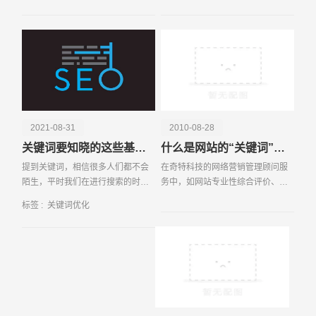
作，才能够保证有关工作更好更顺
网站排名呢
利的完成。那么，在实践
电话
微信号
2021-08-31
2010-08-28
关键词要知晓的这些基本常识
什么是网站的“关键词”（核心关键词）？
提到关键词，相信很多人们都不会
在奇特科技的网络营销管理顾问服
陌生，平时我们在进行搜索的时
务中，如网站专业性综合评价、网
候，都会直接在浏览器上搜索关键
站推广综合方案、网络营销总体策
标签 :
关键词优化
词的方式来进行搜索。但是对于没
略等，经常会用到“重要关键词”或者
有接触过网络的朋友们来说，都不
“核心关键词”之类的概念。这里所指
知道什么是关键词。
的重要关键词