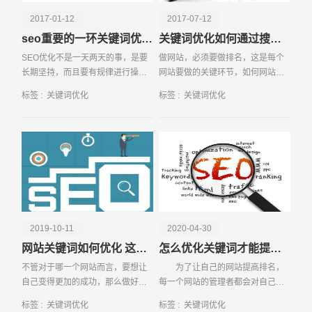
2017-01-12
2017-07-12
seo重要的一环关键词优化技巧
关键词优化如何通过搜索引擎来观察
SEO优化不是一天两天的事，是要
做网站，必须要做排名，这是每个
长期坚持，而且要有规律进行操作
网站要做的关键环节，如何网站没
才有可能达到效果。同时优化过程
有排名，那么，这个网站就会被淘
标签 :
关键词优化
标签 :
关键词优化
中要选不错的资源。同时要结合网
汰，肯定生存不下来。而排名的关
站实际，把
键字就是对
请输入您的公司名称
名字
2019-10-11
2020-04-30
网站关键词如何优化 这些事项不容忽视
怎么优化关键词才能提高网站排名
不管对于哪一个网站而言，要想让
为了让自己的网站提高排名，
自己变得更加的成功，那么做好网
每一个网站的管理者都会对自己的
站关键词优化工作可以说是非常的
网站关键词进行优化，那么，怎么
标签 :
关键词优化
标签 :
关键词优化
重要的，只有做好这样多意想工
优化关键词才最合适呢？最能提高