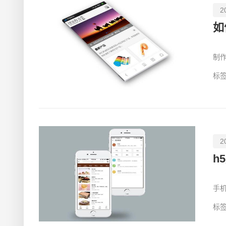
2
如
现
制
酷
标签
2
h
放
手
办
标签