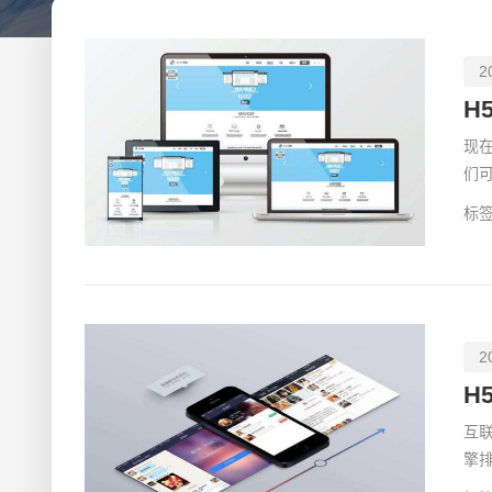
2
H
现
们
直
标签
2
H
互
擎
及