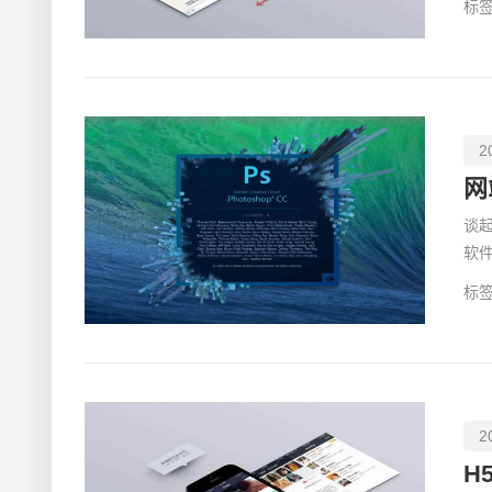
标签
2
网
谈
软
和
标签
2
H