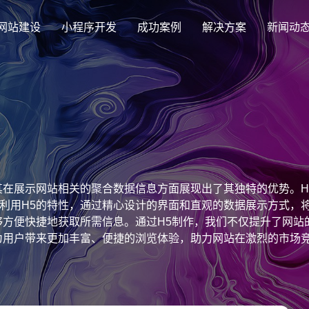
网站建设
小程序开发
成功案例
解决方案
新闻动
创意品牌型网站建设
解决方案
企业品牌高端网站设计
集团上市网站
最新签约
公司介绍
购物
公司
汇款
定制化视觉设计与互动策划方案
集团大企上市公司
Latest signing
致力于互联网品牌建设
实现
Comp
多种
响应式网站建设
其在展示网站相关的聚合数据信息方面展现出了其独特的优势。
芯片半导体网站建设解决方
新能源行业
适应各个终端设备网站
利用H5的特性，通过精心设计的界面和直观的数据展示方式，
案
案
够方便快捷地获取所需信息。通过H5制作，我们不仅提升了网
外贸出口网站
行业新闻
发展历程
企业
网站
为用户带来更加丰富、便捷的浏览体验，助力网站在激烈的市场
外贸进出口网站开发
Industry information
一路走来感谢您的陪伴
创意
Websi
购物商城网站建设解决方案
品牌形象网
购物商城系统开发
零售在线电子商务网站
门户网站建设解决方案
营销型网站