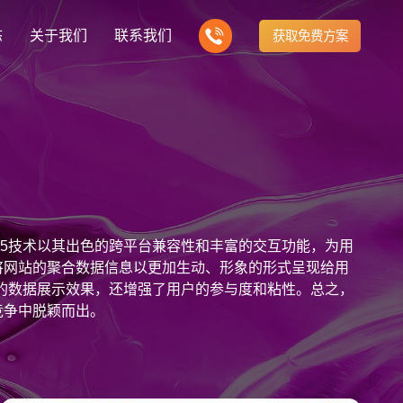
态
关于我们
联系我们
获取免费方案
企业营销型网站建设
我们的产品
营销推广转化获客网站
商城网站
新闻
方式
行业门户网站
建站知识
公司团队
多样化产品总有一个满足你的需求
电子商务化运营
any news
付款方式方便快捷
行业门户网站平台开发
Website building knowledge
我们的团队协作精神
网站建设定制改版
H5技术以其出色的跨平台兼容性和丰富的交互功能，为用
网站建设解决方
政府网站建设解决方案
定制化网站建设改版方案
将网站的聚合数据信息以更加生动、形象的形式呈现给用
站的数据展示效果，还增强了用户的参与度和粘性。总之，
品牌官网
设计
企业营销网站
网站观点
竞争中脱颖而出。
品牌型网站建设
te Design
营销型网站建力企业公信力
Website viewpoint
站建设解决方案
外贸网站建设解决方案
手机微信网站建设
移动手机互联网站开发
建设解决方案
企业网站建设解决方案