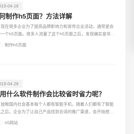
019-04-18
何制作h5页面？方法详解
在很多企业为了提高品牌影响力和宣传企业活动，通常是会
作一个h5页面。很多人流量了这个h5页面之后，发现确实是非常
创意品
炫。有些没有
 :
制作h5页面
019-04-28
电商及
5用什么软件制作会比较省时省力呢？
眼国内社会基本每个人都有智能手机，随着人们都有了智能
机之后，企业为了让自己产品找到合适的推广渠道，会开始想尽
法做移动互联
 :
h5网站