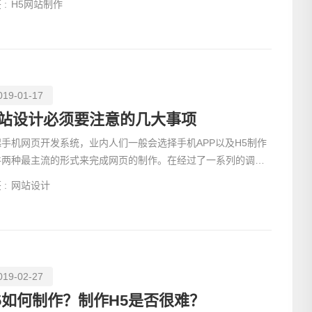
 :
H5网站制作
019-01-17
站设计必须要注意的几大事项
起手机网页开发系统，业内人们一般会选择手机APP以及H5制作
件两种最主流的形式来完成网页的制作。在经过了一系列的调查
采访中我们发现，现在很多的客户建站还是比较偏爱H5软件
电话
 :
网站设计
019-02-27
5如何制作？制作H5是否很难？