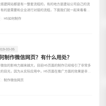
业搭建网站都是有一整套流程的，有的地方是建站公司自己的流
，有的是需要和企业进行对接的流程，下面我们就一起来看看企
搭建网站教程究竟是怎样的。
 :
H5如何制作
019-03-05
何制作微信网页？有什么用处？
着微信的影响力越来越大，目前H5页面的制作已经吸引了非常多
友的目光，因为从实际应用中，H5页面在推广方面的效果是非常
错的。并且在成本方面也是非常低的，从具体使用方面也认
 :
制作微信网页