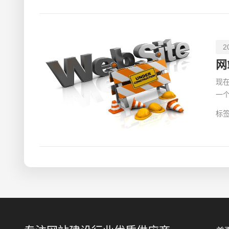
2
现
一
炫
标签