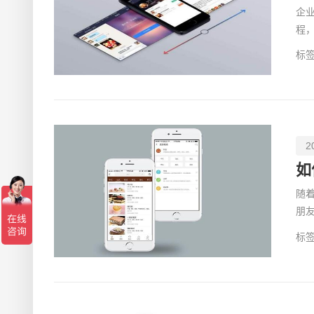
企
程
业
标签
2
如
随
朋
不
标签