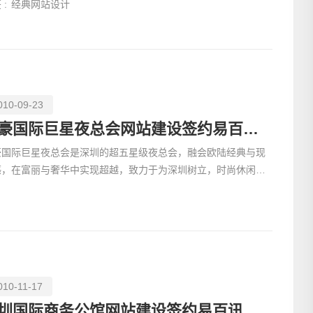
 :
经典网站设计
010-09-23
港豪国际巨星夜总会网站建设签约易百讯科技
豪国际巨星夜总会是深圳的超五星级夜总会，融会欧陆经典与现
感，在富丽与奢华中实现超越，致力于为深圳树立，时尚休闲娱
电话
的高尚样板，推崇娱乐享受，有超级服务标准的、高品味的
010-11-17
深圳国际商务公馆网站建设签约易百讯科技