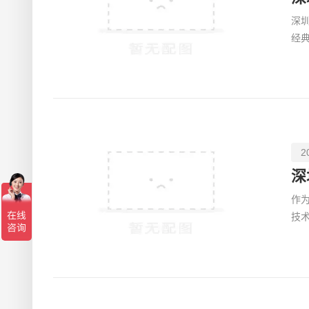
深
经
尚
2
深
作
技
师