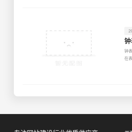
2
钟
钟
在
工匠