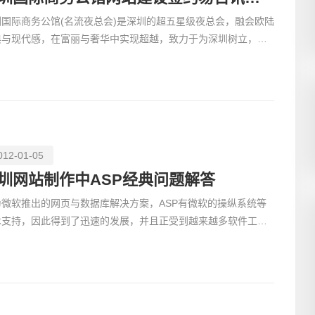
圳国际商务公馆(名流夜总会)是深圳的超五星级夜总会，融会欧陆
典与现代感，在富丽与奢华中实现超越，致力于为深圳树立，时
休闲娱乐的高尚样板，推崇娱乐享受，有超级服务标准的
012-01-05
圳网站制作中ASP经典问题解答
为微软推出的网页与数据库解决方案，ASP有微软的操纵系统等
术支持，因此得到了迅速的发展，并且正受到越来越多软件工程
的青睐，在目前在电子商务网站建设中有良多都使用ASP来编