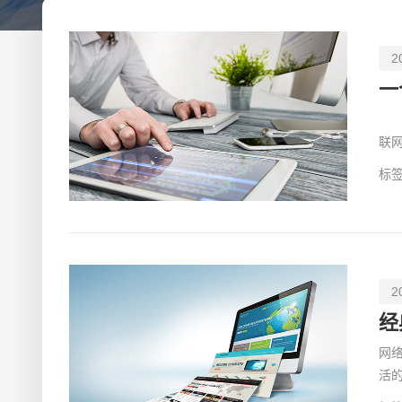
2
一
如
联
自
标签
2
经
网
活
生