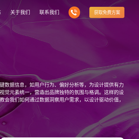
态
关于我们
联系我们
获取免费方案
企业营销型网站建设
我们的产品
营销推广转化获客网站
商城网站
新闻
方式
行业门户网站
建站知识
公司团队
多样化产品总有一个满足你的需求
电子商务化运营
any news
付款方式方便快捷
行业门户网站平台开发
Website building knowledge
我们的团队协作精神
网站建设定制改版
键数据信息，如用户行为、偏好分析等，为设计提供有力
网站建设解决方
政府网站建设解决方案
定制化网站建设改版方案
视觉元素统一，营造出品牌独特的氛围与格调。这样的设
教会我们如何通过数据洞察用户需求，以设计驱动价值，
品牌官网
设计
企业营销网站
网站观点
品牌型网站建设
te Design
营销型网站建力企业公信力
Website viewpoint
站建设解决方案
外贸网站建设解决方案
手机微信网站建设
移动手机互联网站开发
建设解决方案
企业网站建设解决方案