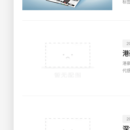
标签
2
港
代
乐
2