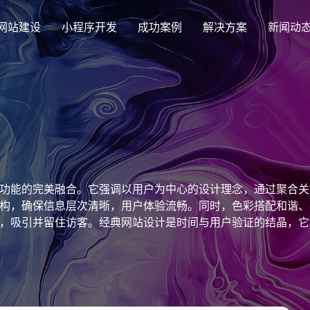
网站建设
小程序开发
成功案例
解决方案
新闻动
创意品牌型网站建设
解决方案
企业品牌高端网站设计
集团上市网站
最新签约
公司介绍
购物
公司
汇款
定制化视觉设计与互动策划方案
集团大企上市公司
Latest signing
致力于互联网品牌建设
实现
Comp
多种
响应式网站建设
功能的完美融合。它强调以用户为中心的设计理念，通过聚合关
芯片半导体网站建设解决方
新能源行业
适应各个终端设备网站
构，确保信息层次清晰，用户体验流畅。同时，色彩搭配和谐、
案
案
，吸引并留住访客。经典网站设计是时间与用户验证的结晶，它
外贸出口网站
行业新闻
发展历程
企业
网站
外贸进出口网站开发
Industry information
一路走来感谢您的陪伴
创意
Websi
购物商城网站建设解决方案
品牌形象网
购物商城系统开发
零售在线电子商务网站
门户网站建设解决方案
营销型网站