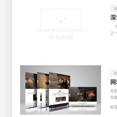
2
大
之
较
2
网
在
页
不
标签