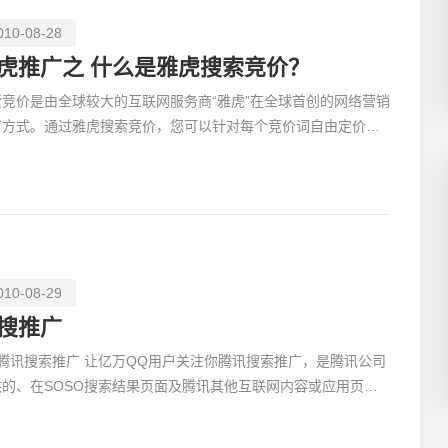
010-08-28
虎推广之 什么是雅虎搜索竞价？
索竞价是由全球较大的互联网服务商“雅虎”在全球首创的网络营销
创意品
广方式。通过雅虎搜索竞价，您可以针对每个竞价词自由定价，
据综合指数高低；确定该竞价词在搜索结果中显示的排
010-08-29
电商及
搜推广
、腾讯搜索推广 让亿万QQ用户关注你腾讯搜索推广，是腾讯公司
供的、在SOSO搜索结果页面及腾讯其他互联网内容或应用页面
示客户广告信息的营销服务。未来，腾讯搜索推广将成为一