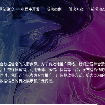
网站建设
小程序开发
成功案例
解决方案
新闻动
创意品牌型网站建设
解决方案
企业品牌高端网站设计
集团上市网站
最新签约
公司介绍
购物
公司
汇款
定制化视觉设计与互动策划方案
集团大企上市公司
Latest signing
致力于互联网品牌建设
实现
Comp
多种
响应式网站建设
合数据信息的关键步骤。为了有效地推广网站，我们需要综合运
芯片半导体网站建设解决方
新能源行业
适应各个终端设备网站
；社交媒体营销，利用微博、微信、抖音等平台，发布有价值的
案
案
同时，我们还可以考虑合作推广、广告投放等方式，扩大网站的
外贸出口网站
行业新闻
发展历程
企业
网站
数据信息的有效展示和广泛传播。
外贸进出口网站开发
Industry information
一路走来感谢您的陪伴
创意
Websi
购物商城网站建设解决方案
品牌形象网
购物商城系统开发
零售在线电子商务网站
门户网站建设解决方案
营销型网站