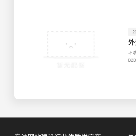
2
外
环球资
B
者。