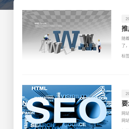
2
推
随
了
之
标签
2
要
网
网
证