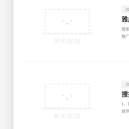
2
雅
搜
推
根
2
搜
1
提
展