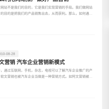
广网站不是我们的目的，它是我们实现营销的手段。我们做网站
广的目的是把我们的产品销售出去，从而获利。那么，如何通过
好推广网站来销售我们的产品达到我们的目的呢?在创建和
010-08-28
文营销 汽车企业营销新模式
今，通过互联网，手机，杂志，电视可以了解汽车企业推广的产
，软文营销也被汽车企业当做是一种营销方式。如阿文营销被看
为汽车营销模式的创新，它不仅让消费者能以较快的速度获