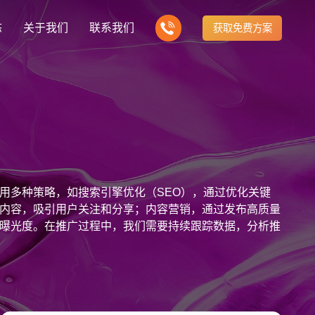
态
关于我们
联系我们
获取免费方案
企业营销型网站建设
我们的产品
营销推广转化获客网站
商城网站
新闻
方式
行业门户网站
建站知识
公司团队
多样化产品总有一个满足你的需求
电子商务化运营
any news
付款方式方便快捷
行业门户网站平台开发
Website building knowledge
我们的团队协作精神
网站建设定制改版
用多种策略，如搜索引擎优化（SEO），通过优化关键
网站建设解决方
政府网站建设解决方案
定制化网站建设改版方案
内容，吸引用户关注和分享；内容营销，通过发布高质量
曝光度。在推广过程中，我们需要持续跟踪数据，分析推
品牌官网
设计
企业营销网站
网站观点
品牌型网站建设
te Design
营销型网站建力企业公信力
Website viewpoint
站建设解决方案
外贸网站建设解决方案
手机微信网站建设
移动手机互联网站开发
建设解决方案
企业网站建设解决方案