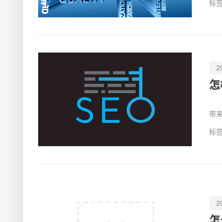
标签
2
怎
网
带
子
标签
2
怎