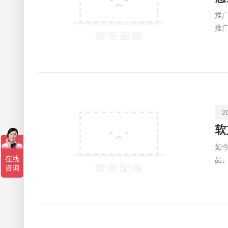
推
推
做
2
软
如
品
作