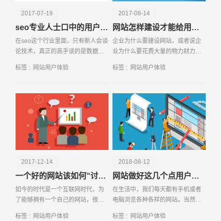
2017-07-19
2017-08-14
seo专业人士口中的用户体验是什么？
网站怎样建设才能给用户一个好的体验
在seo这个行业里面，只有新人会谈
企业为什么要建设网站，或者说企
论技术，真正的高手谈的是数据体
业为什么要花费大量的物力财力来
验，接触过得人都知道，那些seo的
建设网站？其实答案很简单，企业
标签 :
网站用户体验
标签 :
网站用户体验
专业人士会把用户体验常挂在嘴
为了吸引客户量，后达到自己的目
边，顺带着
的，而这个
请输入您的公司名称
名字
2017-12-14
2018-08-12
一个好的网站该如何“讨好”用户
网站做好这几个点用户体验不用愁
如今的时代是一个互联网时代，为
在生活中，我们每天都有手机或者
了能够拥有一个自己的网站，很多
电脑浏览各种各样的网站。当然，
人也做了许多的努力，直到现在我
除了我们所说的新闻网站之外，还
标签 :
网站用户体验
标签 :
网站用户体验
们也发现了一个问题，就是关于网
有很多的一些公司的网站，也包括