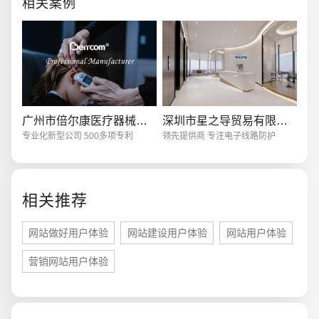
相关案例
电商及系统平台开发
·
微信小程序开发
·
年度
信息化社会，融入国
广州市倍尔康医疗器械有限公司
深圳市星之导贸易有限公司
专业化新型公司 500多项专利
领先提供商 专注电子线路防护
相关推荐
网站做好用户体验
网站建设用户体验
网站用户体验
营销网站用户体验
您的预算
1万-3万
3万-5万
5万-8万