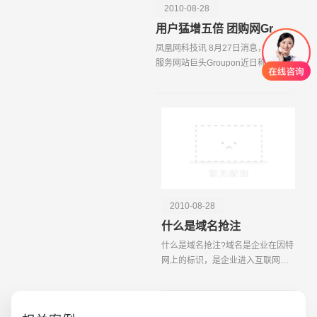
2010-08-28
用户猛增五倍 团购网Groupon超速增长
凤凰网科技讯 8月27日消息，团购
服务网站巨头Groupon近日称，半
年来公司一直以指数级速度高速增
长。Groupon公司预测，到今年年
底，该团购网站用户将增至2500
万，销售额将超过4亿美元
2010-08-28
创意品牌型网站
·
标准企业官网建设
·
外贸网
什么是域名抢注
什么是域名抢注?域名是企业在因特
网上的标识，是企业进入互联网，
网络用户访问和联络企业的唯一途
径，它不仅可以有效保护企业的公
众形象和无形资产;而且是企业迈入