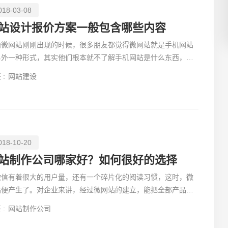
018-03-08
站设计报价方案一般包含哪些内容
始微网站刚刚出现的时候，很多朋友都觉得微网站就是手机网站
另外一种形式，其实他们根本就不了解手机网站是什么东西，微
创意品
站是什么，等到需要进行网站建设的时候，就发生了一些笑
 :
网站建设
018-10-20
电商及
站制作公司哪家好？如何很好的选择
微信有着很大的用户量，还有一个碎片化的阅读习惯，这时，微
站便产生了。对企业来讲，经过微网站的建立，能把全部产品信
、品牌优势直接给做成一个企业名片，存入到用户的手机中
 :
网站制作公司