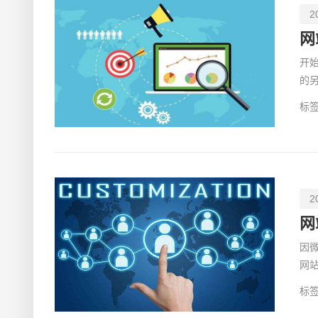
2
网
开
的
网
标签
2
网
因
网
息
标签