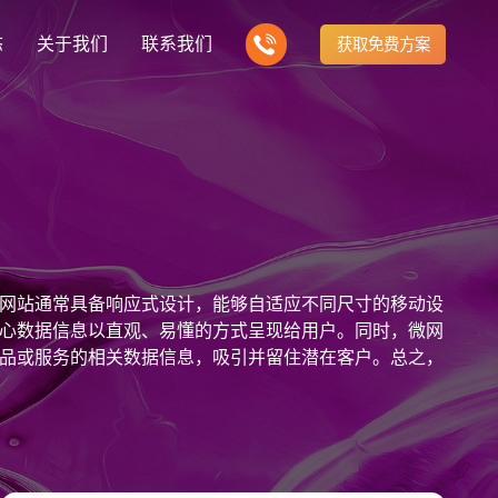
态
关于我们
联系我们
获取免费方案
企业营销型网站建设
我们的产品
营销推广转化获客网站
商城网站
新闻
方式
行业门户网站
建站知识
公司团队
多样化产品总有一个满足你的需求
电子商务化运营
any news
付款方式方便快捷
行业门户网站平台开发
Website building knowledge
我们的团队协作精神
网站建设定制改版
网站通常具备响应式设计，能够自适应不同尺寸的移动设
网站建设解决方
政府网站建设解决方案
定制化网站建设改版方案
心数据信息以直观、易懂的方式呈现给用户。同时，微网
品或服务的相关数据信息，吸引并留住潜在客户。总之，
品牌官网
设计
企业营销网站
网站观点
品牌型网站建设
te Design
营销型网站建力企业公信力
Website viewpoint
站建设解决方案
外贸网站建设解决方案
手机微信网站建设
移动手机互联网站开发
建设解决方案
企业网站建设解决方案