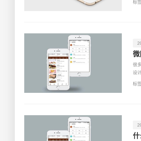
标签
2
微
很
设
到
标签
2
什