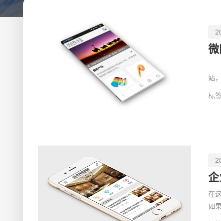
2
微
相
站
网
标签
2
企
在
如
忙