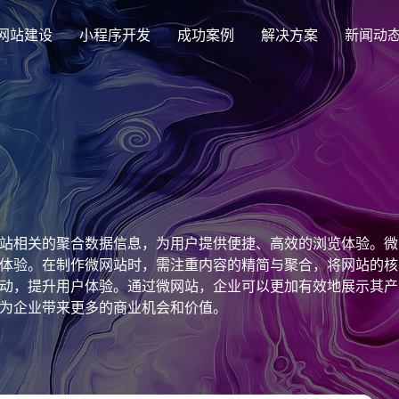
网站建设
小程序开发
成功案例
解决方案
新闻动
创意品牌型网站建设
解决方案
企业品牌高端网站设计
集团上市网站
最新签约
公司介绍
购物
公司
汇款
定制化视觉设计与互动策划方案
集团大企上市公司
Latest signing
致力于互联网品牌建设
实现
Comp
多种
响应式网站建设
站相关的聚合数据信息，为用户提供便捷、高效的浏览体验。微
芯片半导体网站建设解决方
新能源行业
适应各个终端设备网站
体验。在制作微网站时，需注重内容的精简与聚合，将网站的核
案
案
动，提升用户体验。通过微网站，企业可以更加有效地展示其产
外贸出口网站
行业新闻
发展历程
企业
网站
为企业带来更多的商业机会和价值。
外贸进出口网站开发
Industry information
一路走来感谢您的陪伴
创意
Websi
购物商城网站建设解决方案
品牌形象网
购物商城系统开发
零售在线电子商务网站
门户网站建设解决方案
营销型网站