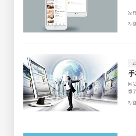
说
家
都
标签
2
手
网
悉
更
标签