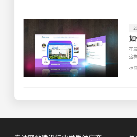
2
如
在
这
讲
标签