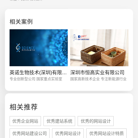
申请购买以外，还有一个很重要的
事情就是网
相关案例
电商及系统平台开发
·
微信小程序开发
·
年度
英诺生物技术(深圳)有限公司
深圳市恒高实业有限公司
专业创新型公司 国家重点实验室
国家高新技术企业 专注新能源行业
相关推荐
优秀企业网站
优秀建站系统
优秀的网站设计
优秀网站建设公司
优秀网站设计
优秀网站设计特质