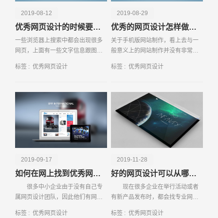
2019-08-12
2019-08-29
优秀网页设计的时候要注意什么？
优秀的网页设计怎样做色彩搭配
一些浏览器上搜索中都会出现很多
关于手机版网站制作，看上去与一
网页，上面有一些文字信息跟图文
般意义上的网站制作并没有非常大
信息，能够从网页里看到自己想看
的不同，只不过制作网站时，你所
标签 :
优秀网页设计
标签 :
优秀网页设计
到的东西，找到自己想要的信息，
需要准备的设备由电脑换成了手机
一般简单的网页只需要一些步骤就
而已。但设备的更换所带来的影响
能够制作成功，而且也
往往没有我们想象的那
请输入您的公司名称
名字
2019-09-17
2019-11-28
如何在网上找到优秀网页设计网站
好的网页设计可以从哪些地方看出来？
很多中小企业由于没有自己专
现在很多企业在举行活动或者
属网页设计团队，因此他们有网页
有新产品发布时，都会找专业网站
设计需求时，通常都是在网上找优
建设公司，让他们为企业设计一个
标签 :
优秀网页设计
标签 :
优秀网页设计
秀网页设计网站，然后联系他们为
活动网页或者是产品详情页，。之