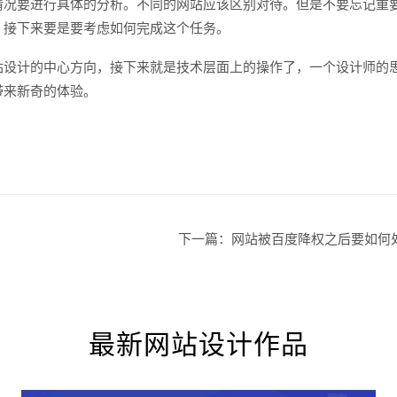
情况要进行具体的分析。不同的网站应该区别对待。但是不要忘记重
，接下来要是要考虑如何完成这个任务。
站设计的中心方向，接下来就是技术层面上的操作了，一个设计师的
带来新奇的体验。
下一篇：
网站被百度降权之后要如何
创意品
最新网站设计作品