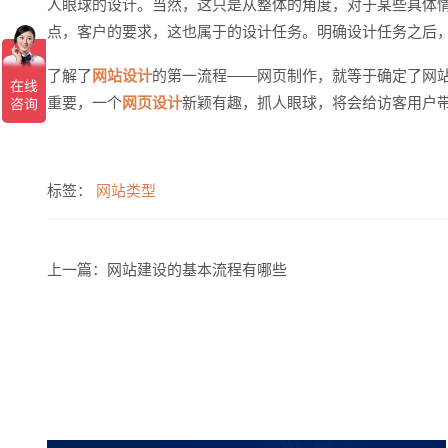
人眼球的设计。当然，这只是从整体的角度，对于某些具体
点，客户的要求，这也属于的设计任务。明确设计任务之后
了解了
网站设计
的第一流程——网页制作，就等于确定了网
重要，一个
网页设计
新颖有趣，抓人眼球，将会给访客用户
标签：
网站类型
上一篇：
网站建设的基本流程有哪些