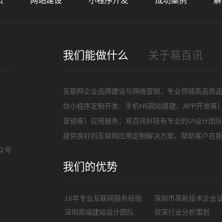
页
网站建设
小程序开发
成功案例
解
我们能做什么
关于易百讯
招
互联网企业品牌建设与网络营销，专业领域高品质
信小程序定制开发、手机H5网站搭建、APP开发
营销等）应用服务；易百讯科技有专业的UI设计团
提供良好的互联网应用定制解决方案，帮助客户在
众号
我们的优势
16年专业互联网服务经验
深圳市高新技术企业
深圳高端建站设计团队
资深行业分析策划