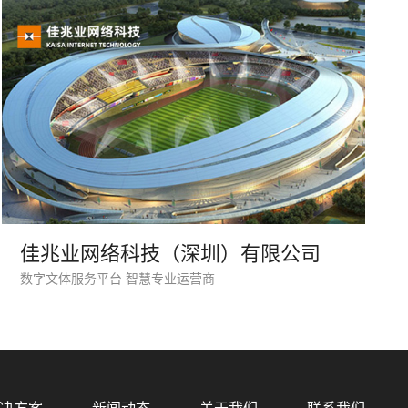
系统平台开发
·
微信小程序开发
·
年度运维服务
佳兆业网络科技（深圳）有限公司
数字文体服务平台 智慧专业运营商
预算
1万-3万
3万-5万
5万-8万
8万以上