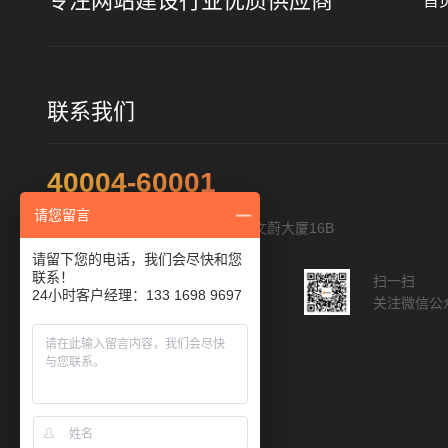
专注网站建设行业优质供应商
首
联系我们
40004-60001
请您留言
地址：深圳市福田区福华路322号文蔚大厦16B
请留下您的电话，我们会尽快和您
联系！
扫一扫添加客服
扫一扫
24小时客户经理：133 1698 9697
与您直接沟通
关注微信公
人工客服