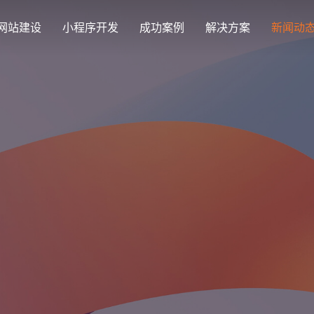
网站建设
小程序开发
成功案例
解决方案
新闻动
创意品牌型网站建设
解决方案
企业品牌高端网站设计
集团上市网站
最新签约
公司介绍
购物
公司
汇款
定制化视觉设计与互动策划方案
集团大企上市公司
Latest signing
致力于互联网品牌建设
实现
Comp
多种
响应式网站建设
芯片半导体网站建设解决方
新能源行业
适应各个终端设备网站
案
案
外贸出口网站
行业新闻
发展历程
企业
网站
外贸进出口网站开发
Industry information
一路走来感谢您的陪伴
创意
Websi
购物商城网站建设解决方案
品牌形象网
购物商城系统开发
零售在线电子商务网站
门户网站建设解决方案
营销型网站