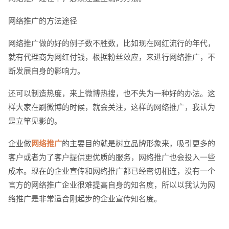
网络推广的方法途径
网络推广做的好的例子数不胜数，比如现在网红流行的年代，
就有代理商为网红付钱，根据粉丝效应，来进行网络推广，不
断发展自身的影响力。
还可以制造热度，来上微博热搜，也不失为一种好的办法。这
创意品牌型网站
·
标准企业官网建设
·
外贸网
样大家在刷微博的时候，就会关注，这样的网络推广，我认为
是立竿见影的。
企业做
网络推广
的主要目的就是树立品牌形象来，吸引更多的
客户或者为了客户提供更优质的服务，网络推广也会投入一些
电商及系统平台开发
·
微信小程序开发
·
年度
成本。现在的企业宣传和网络推广都已经密切相连，没有一个
官方的网络推广企业很难提高自身的知名度，所以以我认为网
络推广是非常适合刚起步的企业宣传知名度。