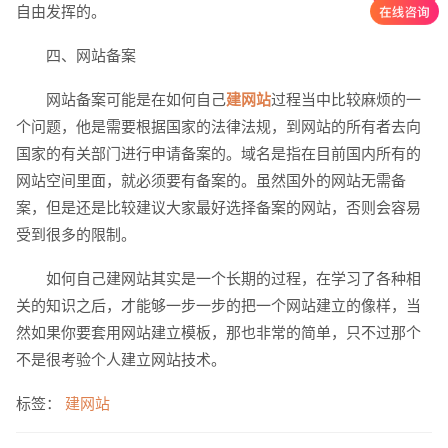
自由发挥的。
四、网站备案
网站备案可能是在如何自己
建网站
过程当中比较麻烦的一
个问题，他是需要根据国家的法律法规，到网站的所有者去向
国家的有关部门进行申请备案的。域名是指在目前国内所有的
网站空间里面，就必须要有备案的。虽然国外的网站无需备
创意品牌型网站
·
标准企业官网建设
·
外贸网
案，但是还是比较建议大家最好选择备案的网站，否则会容易
受到很多的限制。
如何自己建网站其实是一个长期的过程，在学习了各种相
关的知识之后，才能够一步一步的把一个网站建立的像样，当
然如果你要套用网站建立模板，那也非常的简单，只不过那个
电商及系统平台开发
·
微信小程序开发
·
年度
不是很考验个人建立网站技术。
标签：
建网站