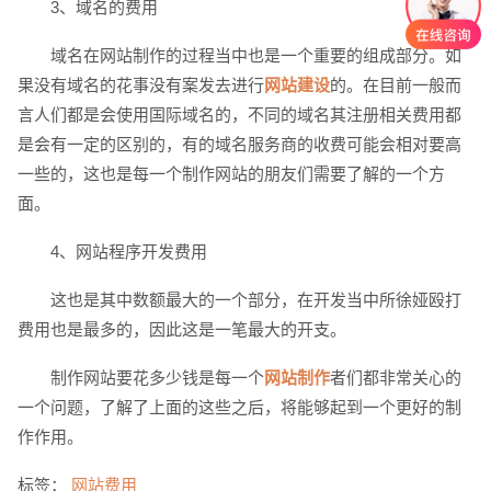
3、域名的费用
域名在网站制作的过程当中也是一个重要的组成部分。如
果没有域名的花事没有案发去进行
网站建设
的。在目前一般而
言人们都是会使用国际域名的，不同的域名其注册相关费用都
是会有一定的区别的，有的域名服务商的收费可能会相对要高
一些的，这也是每一个制作网站的朋友们需要了解的一个方
面。
创意品牌型网站
·
标准企业官网建设
·
外贸网
4、网站程序开发费用
这也是其中数额最大的一个部分，在开发当中所徐娅殴打
费用也是最多的，因此这是一笔最大的开支。
制作网站要花多少钱是每一个
网站制作
者们都非常关心的
电商及系统平台开发
·
微信小程序开发
·
年度
一个问题，了解了上面的这些之后，将能够起到一个更好的制
作作用。
标签：
网站费用