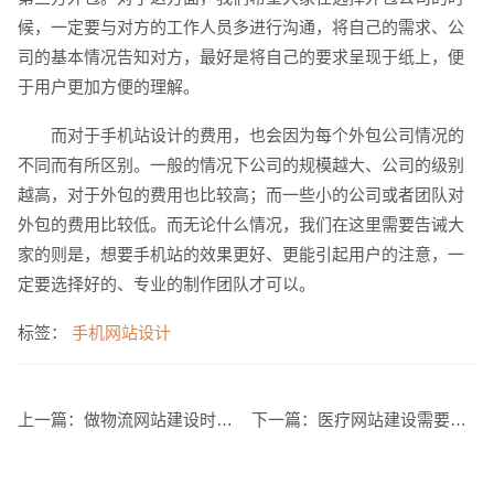
候，一定要与对方的工作人员多进行沟通，将自己的需求、公
司的基本情况告知对方，最好是将自己的要求呈现于纸上，便
于用户更加方便的理解。
而对于手机站设计的费用，也会因为每个外包公司情况的
创意品牌型网站
·
标准企业官网建设
·
外贸网
不同而有所区别。一般的情况下公司的规模越大、公司的级别
越高，对于外包的费用也比较高；而一些小的公司或者团队对
外包的费用比较低。而无论什么情况，我们在这里需要告诫大
家的则是，想要手机站的效果更好、更能引起用户的注意，一
定要选择好的、专业的制作团队才可以。
电商及系统平台开发
·
微信小程序开发
·
年度
标签：
手机网站设计
上一篇：
做物流网站建设时需要注意的事项有哪些
下一篇：
医疗网站建设需要注意哪些问题？