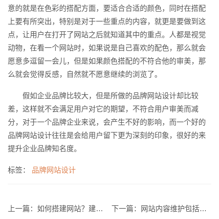
意的就是在色彩的搭配方面，要适合合适的颜色，同时在搭配
上要有所突出，特别是对于一些重点的内容，就更是要做到这
点，让用户在打开了网站之后就知道其中的重点。人都是视觉
动物，在看一个网站时，如果说是自己喜欢的配色，那么就会
愿意多逗留一会儿，但是如果颜色搭配的不符合他的审美，那
么就会觉得反感，自然就不愿意继续的浏览了。
创意品牌型网站
·
标准企业官网建设
·
外贸网
假如企业品牌比较大，但是所做的品牌网站设计却比较
差，这样就不会满足用户对它的期望，不符合用户审美而减
分，对于一个品牌企业来说，会产生不好的影响，而一个好的
品牌网站设计往往是会给用户留下更为深刻的印象，很好的来
电商及系统平台开发
·
微信小程序开发
·
年度
提升企业品牌知名度。
标签：
品牌网站设计
上一篇：
如何搭建网站？建设网站步骤介绍
下一篇：
网站内容维护包括哪些方面？