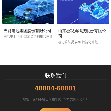
电商及系统平台开发
·
微信小程序开发
·
年度
天能电池集团股份有限公司
山东极视角科技股份有限公
司
国际电池行业 资源综合利用和回收
视觉算法提供商 智能化升级
您的预算
1万-3万
3万-5万
5万-8万
联系我们
招标项目
40004-60001
地址：深圳市福田区福华路322号文蔚大厦16B