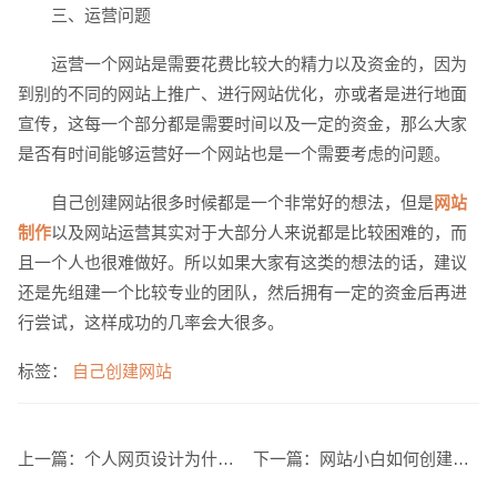
三、运营问题
运营一个网站是需要花费比较大的精力以及资金的，因为
到别的不同的网站上推广、进行网站优化，亦或者是进行地面
宣传，这每一个部分都是需要时间以及一定的资金，那么大家
是否有时间能够运营好一个网站也是一个需要考虑的问题。
创意品牌型网站
·
标准企业官网建设
·
外贸网
自己创建网站很多时候都是一个非常好的想法，但是
网站
制作
以及网站运营其实对于大部分人来说都是比较困难的，而
且一个人也很难做好。所以如果大家有这类的想法的话，建议
还是先组建一个比较专业的团队，然后拥有一定的资金后再进
行尝试，这样成功的几率会大很多。
电商及系统平台开发
·
微信小程序开发
·
年度
标签：
自己创建网站
上一篇：
个人网页设计为什么极简主义设计风格更受欢迎
下一篇：
网站小白如何创建自己的网站