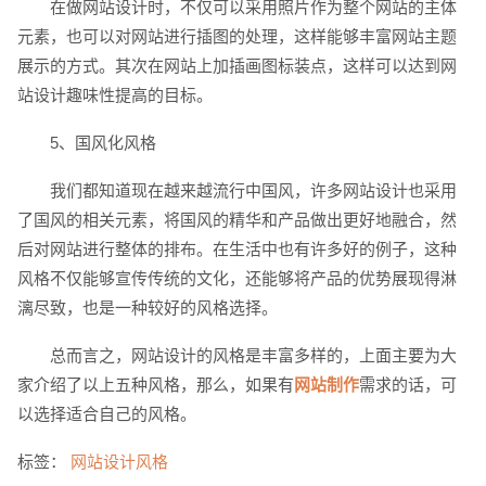
在做网站设计时，不仅可以采用照片作为整个网站的主体
元素，也可以对网站进行插图的处理，这样能够丰富网站主题
展示的方式。其次在网站上加插画图标装点，这样可以达到网
站设计趣味性提高的目标。
5、国风化风格
创意品牌型网站
·
标准企业官网建设
·
外贸网
我们都知道现在越来越流行中国风，许多网站设计也采用
了国风的相关元素，将国风的精华和产品做出更好地融合，然
后对网站进行整体的排布。在生活中也有许多好的例子，这种
风格不仅能够宣传传统的文化，还能够将产品的优势展现得淋
漓尽致，也是一种较好的风格选择。
电商及系统平台开发
·
微信小程序开发
·
年度
总而言之，网站设计的风格是丰富多样的，上面主要为大
家介绍了以上五种风格，那么，如果有
网站制作
需求的话，可
以选择适合自己的风格。
标签：
网站设计风格