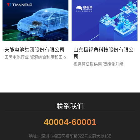
天能电池集团股份有限公司
山东极视角科技股份有限公
司
国际电池行业 资源综合利用和回收
您的预算
1万-3万
3万-5万
5万-8万
视觉算法提供商 智能化升级
招标项目
联系我们
40004-60001
地址：深圳市福田区福华路322号文蔚大厦16B