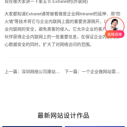
现在哪大家讲一下第五节 Extranet的(外联网)
大家都知道Extranet通常被看做是企业网Intranet的延伸．用“防
火墙”等技术将它与企业内联网上面的重要资源隔开，以保护企
业内联网的安全，避免黑客的侵入。它允许企业的客户和贸易
伙伴获得企业内联网上的一些重要信息，在保证企业内联网核
心数据安全的同时，扩大了对网络访问的范围。
创意品牌型网站
·
标准企业官网建设
·
外贸网
上一篇：
深圳网络公司建站为什么要首先出首页效果图
下一篇：
一个企业做网站需要了解的网站建设知识
电商及系统平台开发
·
微信小程序开发
·
年度
最新网站设计作品