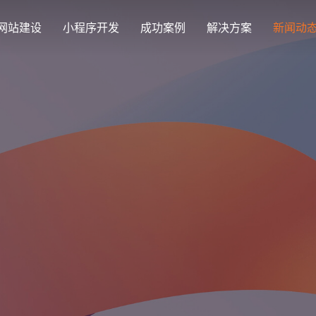
网站建设
小程序开发
成功案例
解决方案
新闻动
创意品牌型网站建设
解决方案
企业品牌高端网站设计
集团上市网站
最新签约
公司介绍
购物
公司
汇款
定制化视觉设计与互动策划方案
集团大企上市公司
Latest signing
致力于互联网品牌建设
实现
Comp
多种
响应式网站建设
芯片半导体网站建设解决方
新能源行业
适应各个终端设备网站
案
案
外贸出口网站
行业新闻
发展历程
企业
网站
外贸进出口网站开发
Industry information
一路走来感谢您的陪伴
创意
Websi
购物商城网站建设解决方案
品牌形象网
购物商城系统开发
零售在线电子商务网站
门户网站建设解决方案
营销型网站