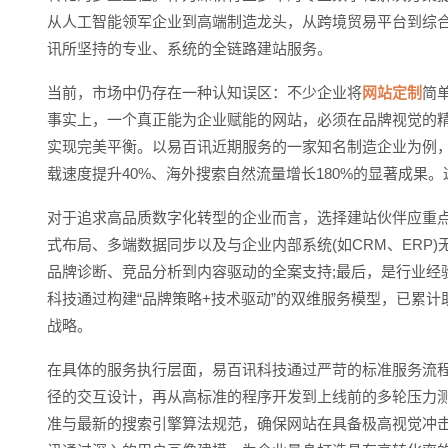
从人工智能领军企业到高端制造龙头，从跨境贸易平台到综
讯所坚持的专业、系统的全链路建站服务。
当前，市场中仍存在一种认知误区：不少企业将
网站定制
简
事实上，一个真正能为企业赋能的网站，必须在品牌视觉的精准
实现完美平衡。以易百讯近期服务的一家知名制造企业为例
载速度提升40%、海外搜索自然流量增长180%的显著成果
对于追求高品质数字化转型的企业而言，选择建站伙伴应重
式布局、多端数据同步以及与企业内部系统(如CRM、ERP
品牌诊断、竞品分析到内容驱动的全案支持;最后，是行业经
科技通过构建“品牌策略+技术驱动”的双维服务模型，已累
战略。
在具体的服务执行层面，易百讯科技通过严苛的标准服务流程
径的交互设计，再从高标准的程序开发到上线前的多轮压力测
准与最新的搜索引擎算法规范，确保网站在具备极高视觉冲