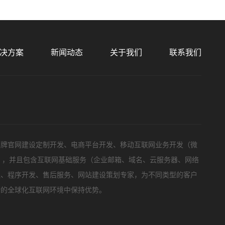
预算
1万-3万
3万-5万
5万-8万
8万以上
决方案
新闻动态
关于我们
联系我们
标项目
品牌官网建设定制开发、电商平台开发、移动互联网业务开发（微
等），并且包含互联网基础服务（企业邮箱、域名、云服务器、网络
队、程序开发、售后服务、网站建设策划专家，为不同类型的客户
新的全球化互联网环境中保持优势。