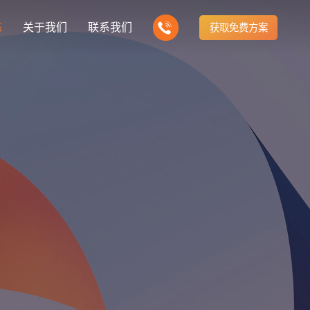
态
关于我们
联系我们
获取免费方案
企业营销型网站建设
我们的产品
营销推广转化获客网站
商城网站
新闻
方式
行业门户网站
建站知识
公司团队
多样化产品总有一个满足你的需求
电子商务化运营
any news
付款方式方便快捷
行业门户网站平台开发
Website building knowledge
我们的团队协作精神
网站建设定制改版
网站建设解决方
政府网站建设解决方案
定制化网站建设改版方案
品牌官网
设计
企业营销网站
网站观点
品牌型网站建设
te Design
营销型网站建力企业公信力
Website viewpoint
站建设解决方案
外贸网站建设解决方案
手机微信网站建设
移动手机互联网站开发
建设解决方案
企业网站建设解决方案