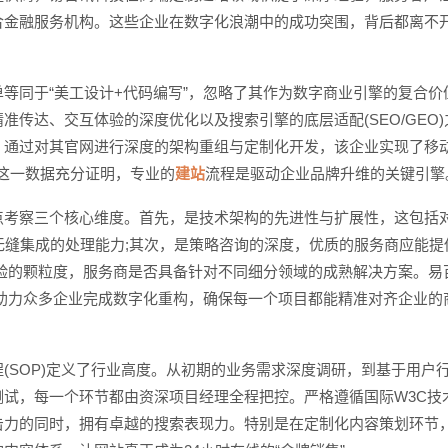
合金融服务机构。这些企业在数字化浪潮中的成功突围，背后都离不
单等同于“美工设计+代码编写”，忽略了其作为数字商业引擎的复合价
传达、交互体验的深度优化以及搜索引擎的底层适配(SEO/GEO)
电话
，通过对其官网进行深度的架构重组与定制化开发，该企业实现了移
。这一数据充分证明，专业的
建站
流程是驱动企业品牌升维的关键引擎
点考察三个核心维度。首先，是技术架构的先进性与扩展性，这包括
)无缝集成的处理能力;其次，是策略咨询的深度，优质的服务商应能提
验的颗粒度，服务商是否具备针对不同细分领域的成熟解决方案。易
计助力众多企业完成数字化重构，确保每一个项目都能精准对齐企业的
(SOP)定义了行业高度。从初期的业务需求深度调研，到基于用户
试，每一个环节都由资深项目经理全程把控。严格遵循国际W3C技
击力的同时，拥有卓越的搜索表现力。特别是在定制化内容策划环节