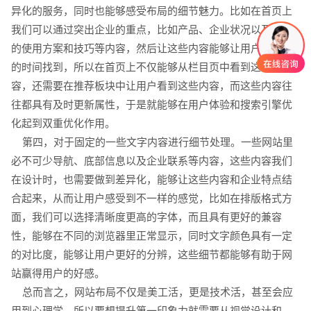
异化的服务，同时也能够感受布局的细节魅力。比如在首页上
我们可以通过突出企业的重点，比如产品、企业状况以及相关
的使用方案和技巧等内容，然后让这些内容能够让用户以较快
的时间找到，所以在首页上不仅能够从栏目页中看到这些内
容，还需要在推荐板块中让用户看到这些内容，而这些内容往
往都具有及时更新属性，于是就能够在用户体验和搜索引擎优
化起到双重优化作用。
第四，对于固定的一些文字内容进行细节处理。一些网站里
必不可少导航、底部信息以及企业联系等内容，这些内容我们
在设计时，也需要做到差异化，能够让这些内容和企业特点结
合起来，从而让用户感受到不一样的感觉，比如在排版格式方
创意品牌型网站
·
标准企业官网建设
·
外贸网
面，我们可以选择清晰度更高的字体，而且具有更好的兼容
性，能够在不同的浏览器里正常显示，同时文字颜色具有一定
的对比度，能够让用户更好的分辨，这些细节都能够有助于网
站赢得用户的好感。
总而言之，网站布局不仅是美工活，更是技术活，甚至会应
电商及系统平台开发
·
微信小程序开发
·
年度
用到心理学，所以要想提升第一印象力就需要从视觉设计和