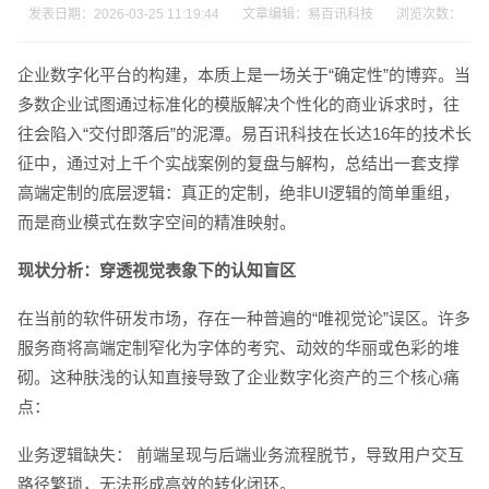
发表日期：2026-03-25 11:19:44 文章编辑：易百讯科技 浏览次数：
企业数字化平台的构建，本质上是一场关于“确定性”的博弈。当
多数企业试图通过标准化的模版解决个性化的商业诉求时，往
往会陷入“交付即落后”的泥潭。易百讯科技在长达16年的技术长
征中，通过对上千个实战案例的复盘与解构，总结出一套支撑
高端定制的底层逻辑：真正的定制，绝非UI逻辑的简单重组，
而是商业模式在数字空间的精准映射。
现状分析：穿透视觉表象下的认知盲区
在当前的软件研发市场，存在一种普遍的“唯视觉论”误区。许多
服务商将高端定制窄化为字体的考究、动效的华丽或色彩的堆
砌。这种肤浅的认知直接导致了企业数字化资产的三个核心痛
点：
业务逻辑缺失： 前端呈现与后端业务流程脱节，导致用户交互
请输入您的公司名称
名字
路径繁琐，无法形成高效的转化闭环。