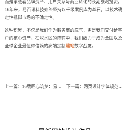
而是承载着品牌资产、用户关系与商业转化的长期战略投资。
16年来，易百讯科技始终坚持以千级案例库为基石，以技术确
定性抵御市场的不确定性。
这种积累，不仅是我们作为服务商的底气，更是我们交付给客
户的核心资产。在深水区的博弈中，我们致力于成为全国以及
全球企业最值得信赖的高端定制
建站
数字战友。
上一篇：
16载匠心筑梦：易百讯科技如何定义网站建设数字时代的企业“数字名片”
下一篇：
网页设计字体规范指南提升用户体验与视觉美感的关键要素
您的预算
1万-3万
3万-5万
5万-8万